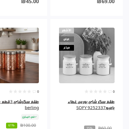
₪45.00
₪69.00
الأشهر
عرض
مباع
0
0
طقم سكر شاي بورس غطاء
طقم سكرشاي
بامبو9252337 SOFY
berling
في المخزن
₪100.00
-61%
₪60.00
-35%