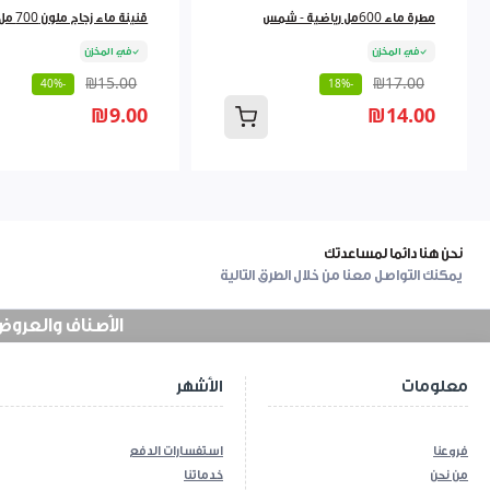
مطرة ماء 600مل رياضية - شمس
قنينة ماء زجاج ملون 700 مل 9262384
في المخزن
في المخزن
₪15.00
₪17.00
-40%
-18%
₪9.00
₪14.00
نحن هنا دائما لمساعدتك
يمكنك التواصل معنا من خلال الطرق التالية
الأصناف والعروض في
معلومات
الأشهر
فروعنا
استفسارات الدفع
من نحن
خدماتنا