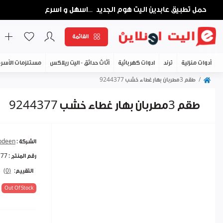
حمل تطبيق عابدين اليت هوم الجديد
اسهل و اسرع
...
القائمة
أدوات منزلية
ترند
ادوات كهربائية
أثاث حدائق - اليت ريلاكس
مستلزمات الأسر
طقم 3مطربان بهار غطاء خشب 9244377
طقم 3مطربان بهار غطاء خشب 9244377
الشركة :
abdeen
رقم المنتج :
777
التقييم:
(0)
Out Of Stock