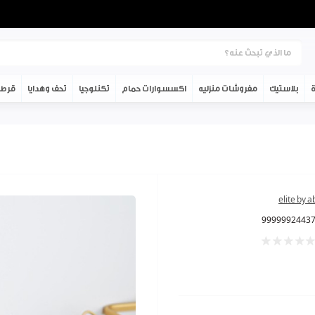
ة
بلاستيك
مفروشات منزليه
اكسسوارات حمام
تكنلوجيا
تحف وهدايا
قرطا
elite by 
9999992443