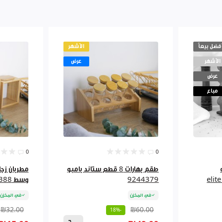
أفضل بيعاً
الأشهر
الأشهر
عرض
عرض
مباع
0
0
ه
طقم بهارات 8 قطع ستاند بامبو
مطربان زجا
9244379
وسط 9244388
في المخزن
في المخزن
₪32.00
₪60.00
-18%