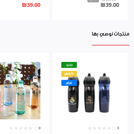
₪39.00
₪39.00
منتجات نوصي بها
جديد
الأشهر
عرض
0
0