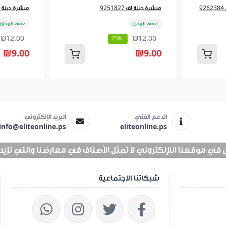
مبشرة جبنة لف 9251827
مبشرة جبنة لف 827
في المخزن
في المخزن
₪12.00
₪12.00
-25%
₪9.00
₪9.00
الدعم الفني
البريد الإلكتروني
info@eliteonline.ps
eliteonline.ps
 موقعنا اللإلكتروني لا تمثل الأصناف في معارضنا والتي تزيد عن 25 الف 
شبكاتنا الاجتماعية