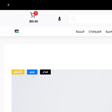
X
0
₪0.00
سية
العروضات
الجملة
مباع
عرض
الأشهر