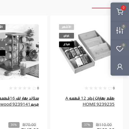
0
الأشهر
ال
0
عرض
مباع
0
0
0
طقم بهارات زجاج 12 قطعه A
ستاند بهار لف 16قطع
HOME 9239235
مربعelite wood 9239141
₪70.00
₪110.00
-36%
-37%