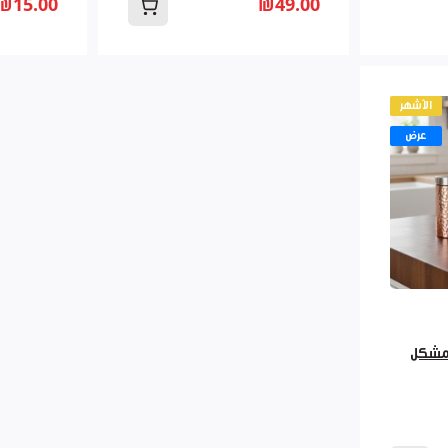
₪15.00
₪49.00
الأشهر
عرض
 3قطع مشكل