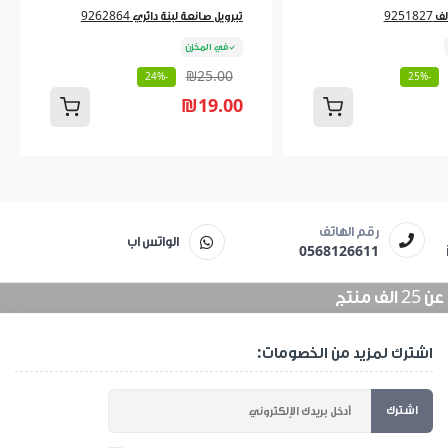
9251
تبرويل صانعة لبنة دائري 9262864
في المخزن
₪25.00
-24%
-25%
₪19.00
رقم الهاتف
الواتس اب
0568126611
منتج
اشترك لمزيد من الخصومات:
اشترك