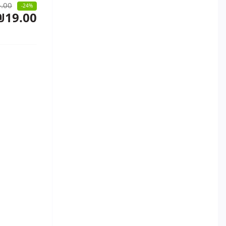
.00
-24%
₪19.00