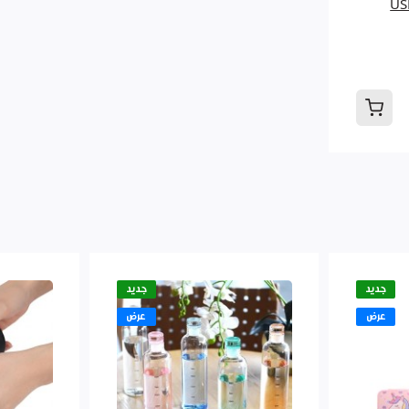
ب طابة يد جلد USB
جديد
جديد
عرض
عرض