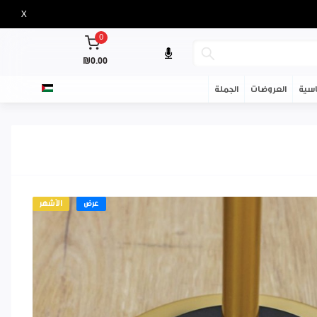
X
0
₪0.00
سية
العروضات
الجملة
عرض
الأشهر