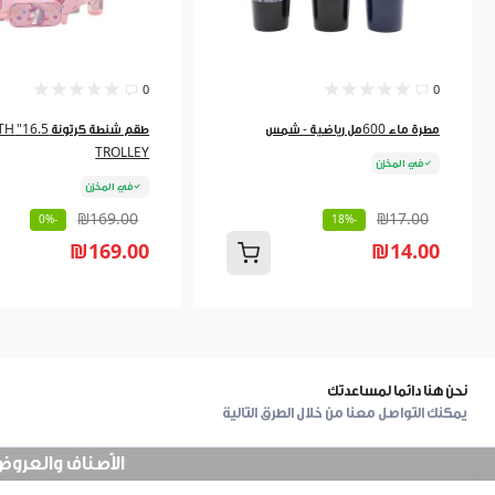
0
0
مطرة ماء 600مل رياضية - شمس
طقم شنط
TROLLEY
في المخزن
في المخزن
₪169.00
₪17.00
-0%
-18%
₪169.00
₪14.00
نحن هنا دائما لمساعدتك
يمكنك التواصل معنا من خلال الطرق التالية
الأصناف والعروض في