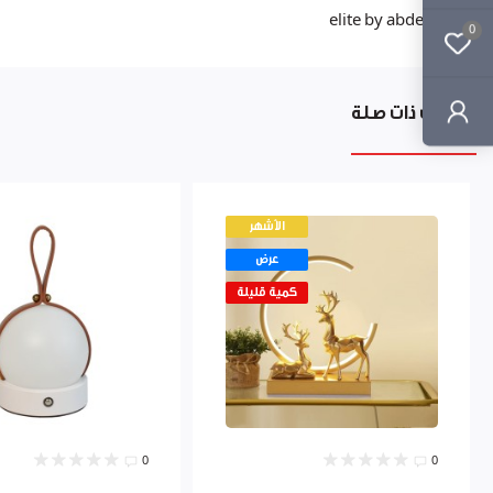
elite by abdeen
0
منتجات ذات صلة
الأشهر
عرض
كمية قليلة
0
0