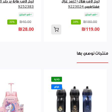
تيبل لامب هلال+2زوج غزال
تيبل لام
مغناطيس 9223024
9252383
في المخزن
في المخزن
₪40.00
₪180.00
-30%
-34%
₪28.00
₪119.00
منتجات نوصي بها
جديد
عرض