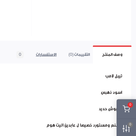
وصف المنتج
التقييمات (0)
الاستفسارات
0
تيبل لامب
اسود ذهبي
0
طربوش حديد
0
مصنع ومستورد خصيصا ل عابدين اليت هوم