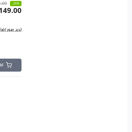
.00
-26%
149.00
تريد صور اضا
اض