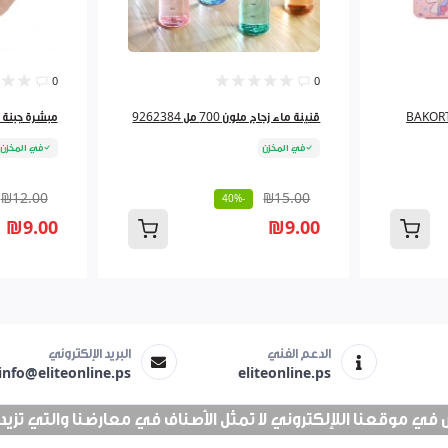
0
0
ة كرتونة 16.5" BAKORTH
قنينة ماء زجاج ملون 700 مل 9262384
مبشرة جبنة لف 827
في المخزن
في المخزن
₪12.00
₪15.00
-40%
₪9.00
₪9.00
الدعم الفني
البريد الإلكتروني
info@eliteonline.ps
eliteonline.ps
 موقعنا اللإلكتروني لا تمثل الأصناف في معارضنا والتي تزيد عن 25 الف 