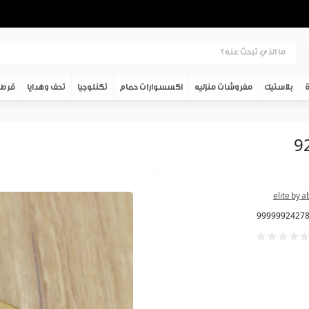
ة
بلاستيك
مفروشات منزليه
اكسسوارات حمام
تكنلوجيا
تحف وهدايا
قرطا
elite by 
9999992427