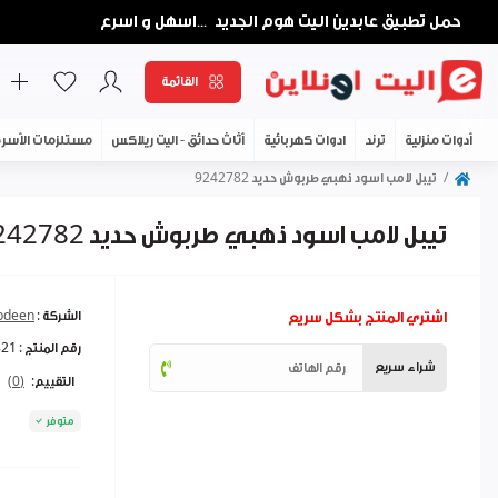
حمل تطبيق عابدين اليت هوم الجديد
اسهل و اسرع
...
القائمة
أدوات منزلية
ترند
ادوات كهربائية
أثاث حدائق - اليت ريلاكس
مستلزمات الأسر
تيبل لامب اسود ذهبي طربوش حديد 9242782
تيبل لامب اسود ذهبي طربوش حديد 9242782
اشتري المنتج بشكل سريع
الشركة :
abdeen
رقم المنتج :
821
شراء سريع
التقييم:
(0)
متوفر