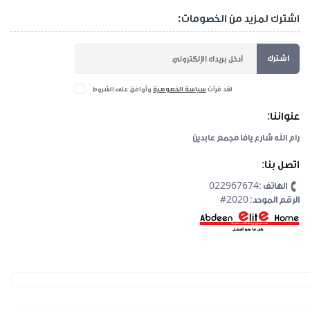
اشترك لمزيد من الخصومات:
اشترك
لقد قرأت
سياسة الخصوصية
وأوافق على الشروط
عنواننا:
رام الله شارع يافا مجمع عابدين
اتصل بنا:
الهاتف :022967674
#2020 :الرقم الموحد