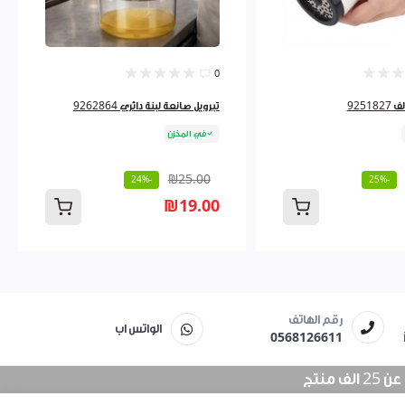
0
9251
تبرويل صانعة لبنة دائري 9262864
في المخزن
₪25.00
-24%
-25%
₪19.00
رقم الهاتف
الواتس اب
0568126611
منتج