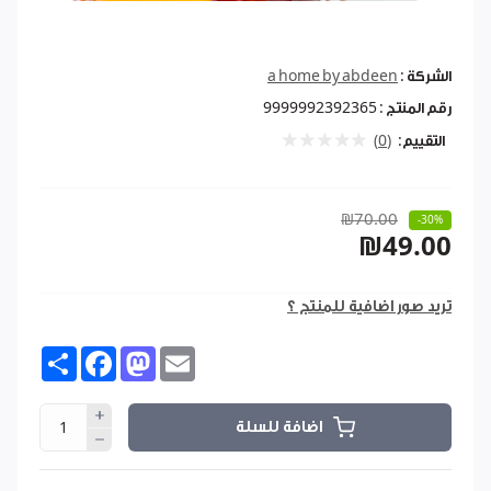
الشركة :
a home by abdeen
رقم المنتج :
9999992392365
التقييم:
(0)
₪70.00
-30%
₪49.00
تريد صور اضافية للمنتج ؟
Share
Facebook
Mastodon
Email
اضافة للسلة