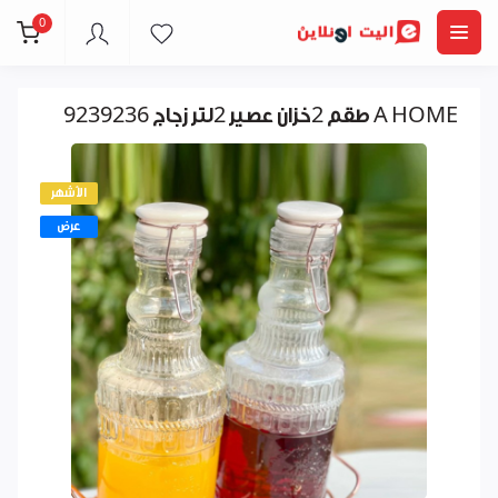
0
طقم 2خزان عصير 2لتر زجاج 9239236 A HOME
الأشهر
عرض