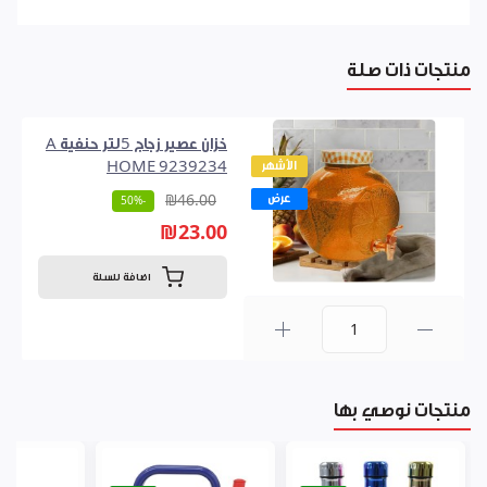
منتجات ذات صلة
خزان عصير زجاج 5لتر حنفية A
الأشهر
HOME 9239234
عرض
₪46.00
-50%
₪23.00
اضافة للسلة
0
منتجات نوصي بها