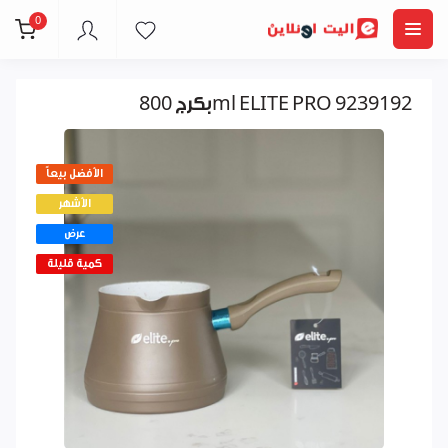
0
بكرج 800ml ELITE PRO 9239192
الأفضل بيعاً
الأشهر
عرض
كمية قليلة