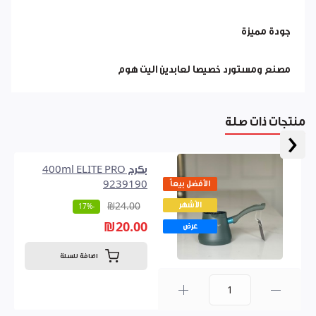
جودة مميزة
مصنع ومستورد خصيصا لعابدين اليت هوم
منتجات ذات صلة
‹
بكرج 400ml ELITE PRO
الأفضل بيعاً
9239190
الأشهر
₪24.00
-17%
₪20.00
عرض
اضافة للسلة
0