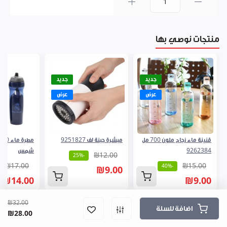
0
منتجات نوصي بها
جديد
جديد
عرض
عرض
قنينة ماء زجاج ملون 700 مل
مبشرة جبنة لف 9251827
9262384
شمس
₪12.00
-25%
₪17.00
₪15.00
-40%
₪9.00
₪14.00
₪9.00
₪32.00
اضافة للسلة
₪28.00
المشتريات
الرئيسية
فروعنا
القائمة