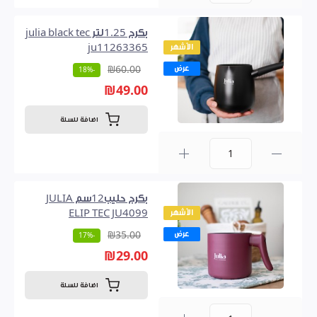
0
بكرج 1.25لتر julia black tec
الأشهر
ju11263365
عرض
₪60.00
-18%
₪49.00
اضافة للسلة
0
بكرج حليب12سم JULIA
الأشهر
ELIP TEC JU4099
عرض
₪35.00
-17%
₪29.00
اضافة للسلة