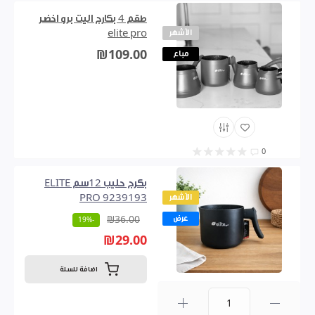
طقم 4 بكارج اليت برو اخضر
الأشهر
elite pro
₪109.00
مباع
0
بكرج حليب 12سم ELITE
الأشهر
PRO 9239193
عرض
₪36.00
-19%
₪29.00
اضافة للسلة