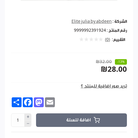
الشركة :
Elite julia by abdeen
رقم المنتج :
9999992391924
التقييم:
(0)
₪32.00
-13%
₪28.00
تريد صور اضافية للمنتج ؟
Share
Facebook
Mastodon
Email
اضافة للسلة