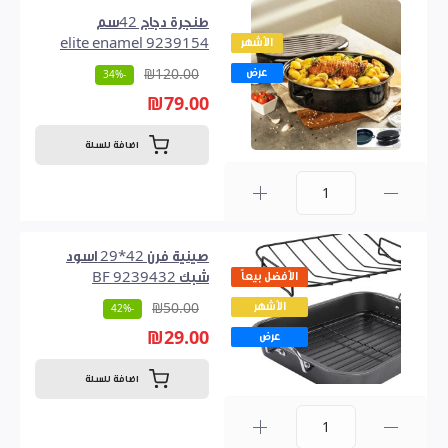
طنجرة دجاج 42سم
الأشهر
9239154 elite enamel
عرض
₪120.00
-34%
₪79.00
اضافة للسلة
0
صينية فرن 42*29 اسود
الأفضل بيعاً
شبك 9239432 BF
الأشهر
₪50.00
-42%
₪29.00
عرض
اضافة للسلة
0