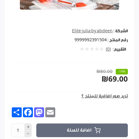
الشركة :
Elite julia by abdeen
رقم المنتج :
9999992391504
التقييم:
(0)
₪80.00
-14%
₪69.00
تريد صور اضافية للمنتج ؟
Share
Facebook
Mastodon
Email
اضافة للسلة