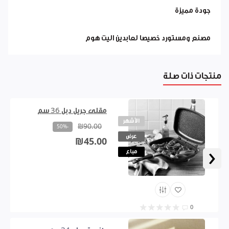
جودة مميزة
مصنع ومستورد خصيصا لعابدين اليت هوم
منتجات ذات صلة
مقلى جريل دبل 36 سم
الأشهر
₪90.00
-50%
عرض
₪45.00
‹
مباع
0