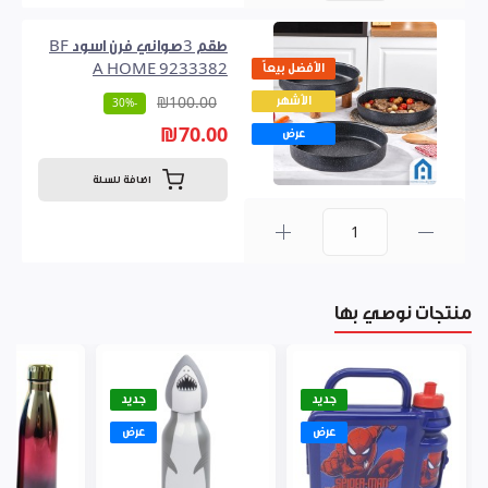
طقم 3صواني فرن اسود BF
الأفضل بيعاً
A HOME 9233382
الأشهر
₪100.00
-30%
₪70.00
عرض
اضافة للسلة
0
منتجات نوصي بها
جديد
جديد
عرض
عرض