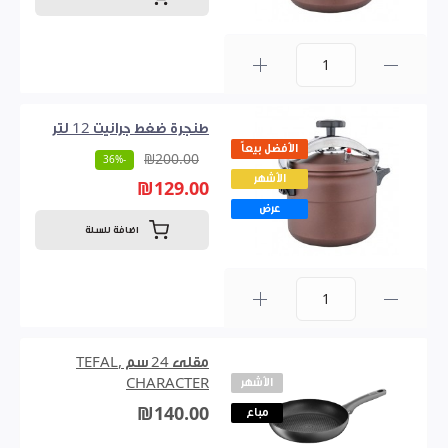
0
طنجرة ضغط جرانيت 12 لتر
الأفضل بيعاً
₪200.00
-36%
الأشهر
₪129.00
عرض
اضافة للسلة
0
مقلى 24 سم ,TEFAL
الأشهر
CHARACTER
₪140.00
مباع