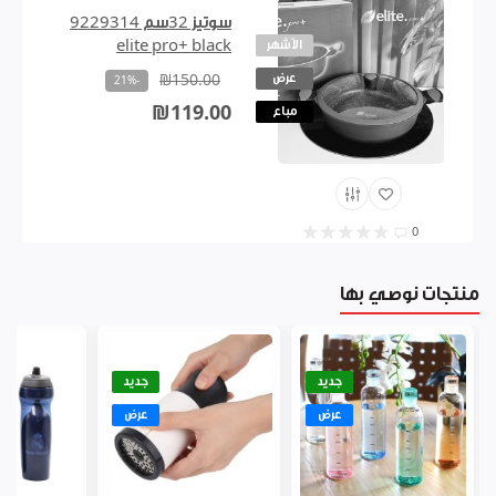
سوتيز 32سم 9229314
الأشهر
elite pro+ black
عرض
₪150.00
-21%
₪119.00
مباع
0
منتجات نوصي بها
جديد
جديد
عرض
عرض