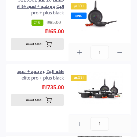
مقلى 26 سم 9229302
الأشهر
اليت برو بلس + اسود elite
pro + plus black
عرض
₪85.00
-24%
₪65.00
اضافة للسلة
0
طقم اليت برو بلس + اسود
الأشهر
elite pro + plus black
₪735.00
اضافة للسلة
0