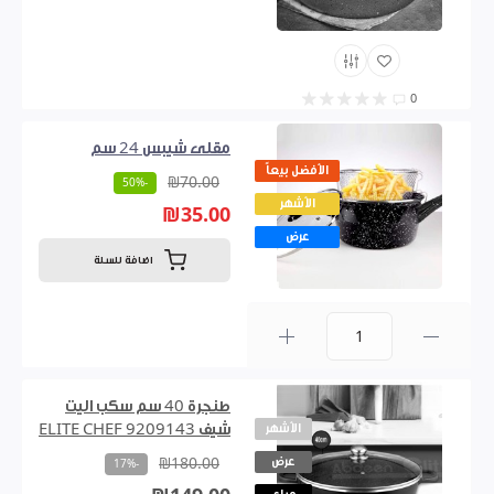
0
مقلى شيبس 24 سم
الأفضل بيعاً
₪70.00
-50%
الأشهر
₪35.00
عرض
اضافة للسلة
0
طنجرة 40 سم سكب اليت
الأشهر
شيف 9209143 ELITE CHEF
عرض
₪180.00
-17%