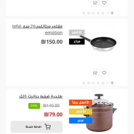
0
مقلى ستانلس26 سم,tefal
الأشهر
emotion
₪150.00
مباع
0
طنجرة ضغط جرانيت 6لتر
الأفضل بيعاً
₪140.00
-44%
الأشهر
₪79.00
عرض
اضافة للسلة