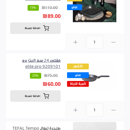
عرض
₪110.00
-19%
₪89.00
اضافة للسلة
0
مقلى 24 سم اليت برو
الأشهر
9209101 elite pro
عرض
₪75.00
-20%
₪60.00
كمية قليلة
اضافة للسلة
0
طنجرة تيفال TEFAL Tempo