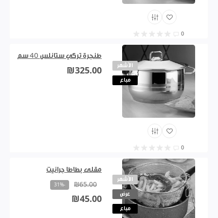
0
طنجرة تركي ستانلس 40 سم
الأشهر
₪325.00
مباع
0
مقلى بطاطا جرانيت
الأشهر
₪65.00
-31%
عرض
₪45.00
مباع