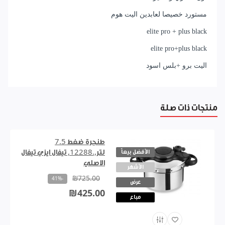
مستورد خصيصا لعابدين اليت هوم
elite pro + plus black
elite pro+plus black
اليت برو +بلس اسود
منتجات ذات صلة
طنجرة ضغط 7.5
الأفضل بيعاً
لتر,.12288, تيفال ايزي تيفال
الاصلي
الأشهر
₪725.00
-41%
عرض
₪425.00
مباع