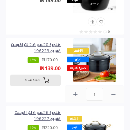
₪149.00
مباع
0
طنجرة 20سم 2.6 لتر افرست
الأشهر
ذهبي 196223
عرض
₪170.00
-18%
₪139.00
كمية قليلة
اضافة للسلة
0
طنجرة 26سم 6 لتر افرست
الأشهر
ذهبي 196227
عرض
₪220.00
-19%