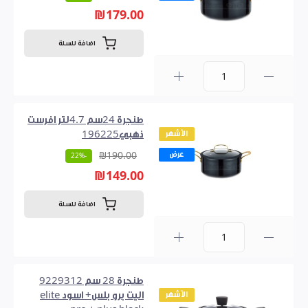
₪179.00
اضافة للسلة
0
طنجرة 24سم 4.7لتر افرست
الأشهر
ذهبي196225
عرض
₪190.00
-22%
₪149.00
اضافة للسلة
0
طنجرة 28 سم 9229312
الأشهر
اليت برو بلس+ اسود elite