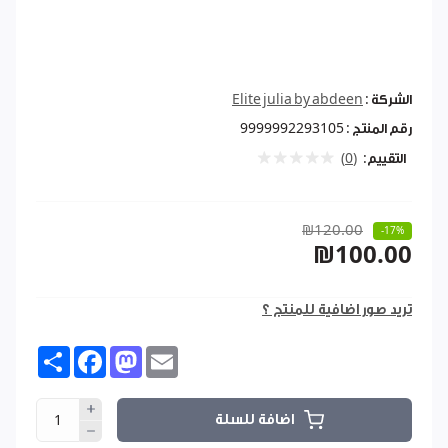
الشركة :
Elite julia by abdeen
رقم المنتج :
9999992293105
التقييم:
(0)
₪120.00
-17%
₪100.00
تريد صور اضافية للمنتج ؟
Share
Facebook
Mastodon
Email
اضافة للسلة