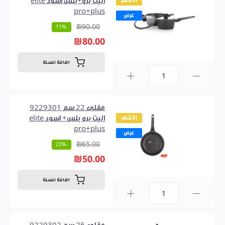
الأشهر
اليت برو+بلس اسود elite
pro+plus
عرض
₪90.00
-11%
₪80.00
اضافة للسلة
0
مقلى 22 سم 9229301
الأشهر
اليت برو بلس+ اسود elite
pro+plus
عرض
₪65.00
-23%
₪50.00
اضافة للسلة
0