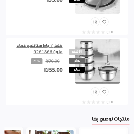
₪5.00
0
طقم 7 جاط ستانلس غطاء
الأشهر
ملون 9261866
عرض
₪70.00
-21%
₪55.00
مباع
0
منتجات نوصي بها