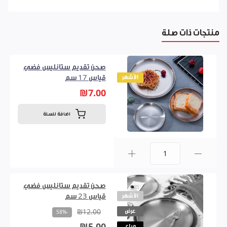
منتجات ذات صلة
صحن تقديم ستانليس فضي
الأشهر
قياس 17 سم
₪7.00
اضافة للسلة
0
صحن تقديم ستانليس فضي
الأشهر
قياس 23 سم
عرض
₪12.00
-58%
مباع