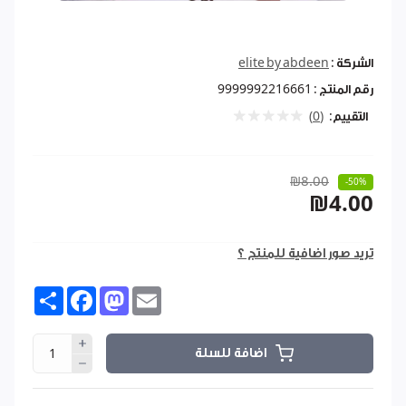
الشركة :
elite by abdeen
رقم المنتج :
9999992216661
التقييم:
(0)
₪8.00
-50%
₪4.00
تريد صور اضافية للمنتج ؟
Share
Facebook
Mastodon
Email
اضافة للسلة