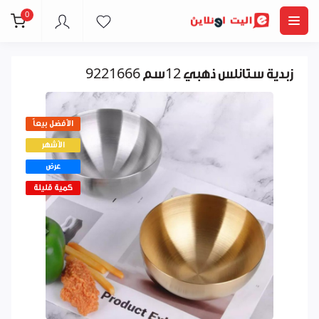
0
زبدية ستانلس ذهبي 12سم 9221666
الأفضل بيعاً
الأشهر
عرض
كمية قليلة