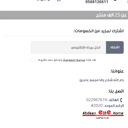
0568126611
منتج
اشترك لمزيد من الخصومات:
اشترك
لقد قرأت
سياسة الخصوصية
وأوافق على الشروط
عنواننا:
رام الله شارع يافا مجمع عابدين
اتصل بنا:
الهاتف :022967674
#2020 :الرقم الموحد