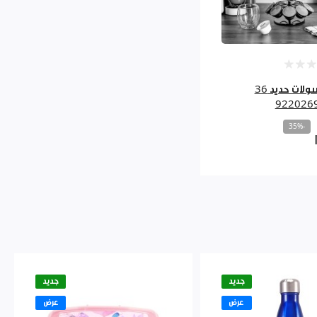
ستاند كبسولات حديد 36
-35%
جديد
جديد
عرض
عرض