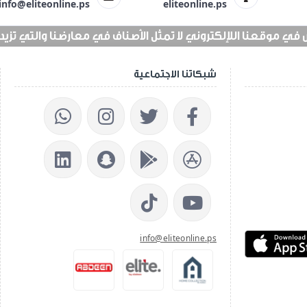
info@eliteonline.ps
eliteonline.ps
 موقعنا اللإلكتروني لا تمثل الأصناف في معارضنا والتي تزيد عن 25 الف 
شبكاتنا الاجتماعية
info@eliteonline.ps