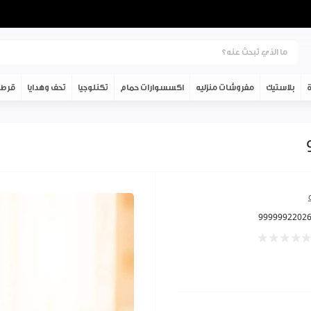
ة
بلاستيك
مفروشات منزليه
اكسسوارات حمام
تكنلوجيا
تحف وهدايا
قرطا
9999992202