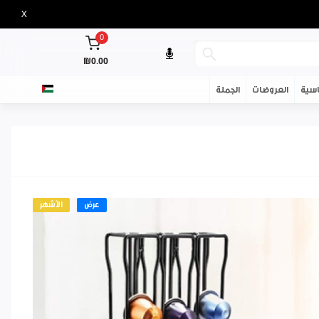
X
0
₪0.00
سية
العروضات
الجملة
عرض
الأشهر