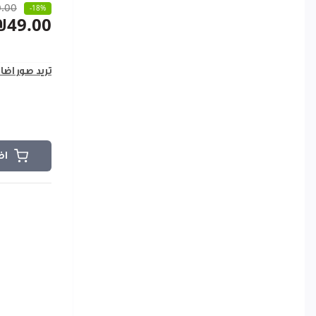
.00
-18%
₪49.00
تريد صور اضا
اض