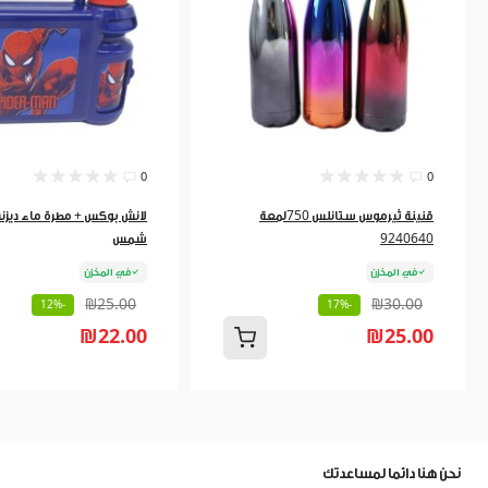
0
0
قنينة ثيرموس ستانلس 750لمعة
لانش بوكس + مطرة ماء ديزني
9240640
شمس
في المخزن
في المخزن
₪25.00
₪30.00
-12%
-17%
₪22.00
₪25.00
نحن هنا دائما لمساعدتك