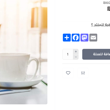
₪60
فية للمنتج ؟
Share
Facebook
Mastodon
Email
افة للسلة