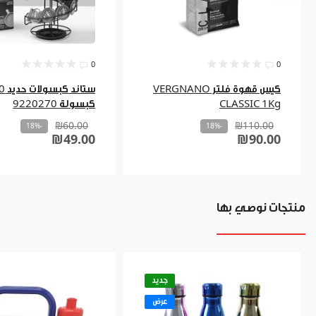
0
0
كيس قهوة فلتر VERGNANO
ستاند كبس
CLASSIC 1Kg
كبسولة 9220270
₪60.00
₪110.00
-18%
-18%
₪49.00
₪90.00
منتجات نوصي بها
جديد
عرض