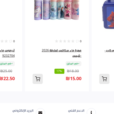
0
0
 كبير -
مطرة ماء ستانلس تعليقة 2026
-شمس
9232704
في المخزن
في المخزن
₪25.00
₪18.00
-17%
₪22.50
₪15.00
الدعم الفني
البريد الإلكتروني