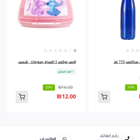
0
ثيرموس ماء ستانلس 750 مل
لانس بوكس 3 اقسام رسومات - شمس
في المخزن
₪16.00
-25%
-10%
₪12.00
رقم الهاتف
الواتس اب