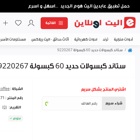
حمل تطبيق عابدين اليت هوم الجديد
اسهل و اسرع
...
القائمة
أدوات منزلية
ترند
ادوات كهربائية
أثاث حدائق - اليت ريلاكس
مستلزمات الأسر
ستاند كبسولات حديد 60 كبسولة 9220267
ستاند كبسولات حديد 60 كبسولة 9220267
اشتري المنتج بشكل سريع
الشركة :
coffee
رقم المنتج :
671
شراء سريع
التقييم:
(0)
متوفر