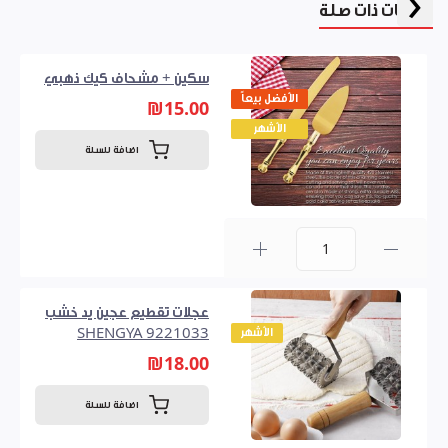
‹
منتجات ذات صلة
سكين + مشحاف كيك ذهبي
الأفضل بيعاً
₪15.00
الأشهر
اضافة للسلة
0
عجلات تقطيع عجين يد خشب
الأشهر
SHENGYA 9221033
₪18.00
اضافة للسلة