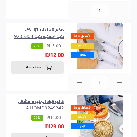
0
طقم قطاعة بيتزا+كف
الأفضل بيعاً
كيك+سكين كيك 9205303
الأشهر
₪15.00
-20%
₪12.00
عرض
اضافة للسلة
0
قالب كيك المنيوم مشكل
الأفضل بيعاً
9249242 A HOME
الأشهر
₪45.00
-36%
₪29.00
عرض