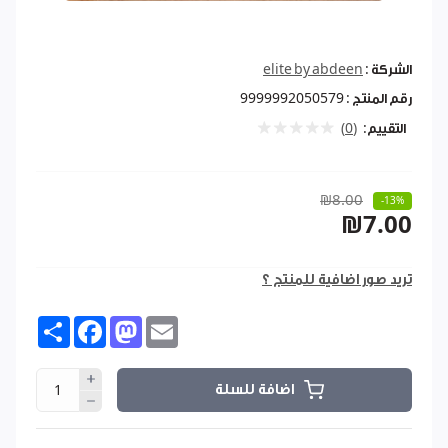
الشركة :
elite by abdeen
رقم المنتج :
9999992050579
التقييم:
(0)
₪8.00
-13%
₪7.00
تريد صور اضافية للمنتج ؟
Share
Facebook
Mastodon
Email
اضافة للسلة