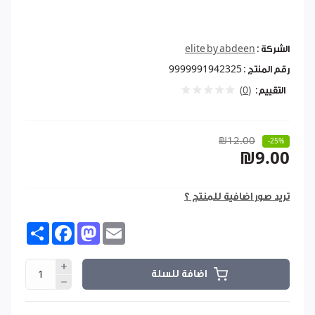
الشركة :
elite by abdeen
رقم المنتج :
9999991942325
التقييم:
(0)
₪12.00
-25%
₪9.00
تريد صور اضافية للمنتج ؟
Share
Facebook
Mastodon
Email
اضافة للسلة