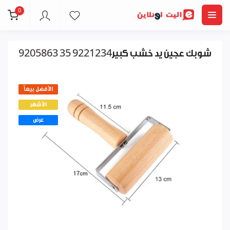
0
شوبك عجين يد خشب كبير9221234 35 9205863
الأفضل بيعاً
الأشهر
عرض