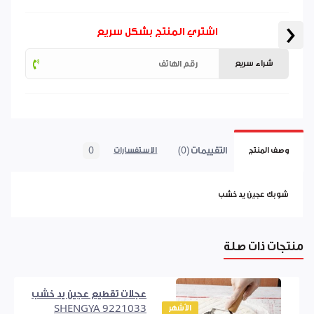
‹
اشتري المنتج بشكل سريع
شراء سريع
التقييمات (0)
0
وصف المنتج
الاستفسارات
شوبك عجين يد خشب
منتجات ذات صلة
عجلات تقطيع عجين يد خشب
الأشهر
SHENGYA 9221033