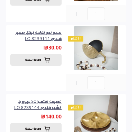
0
صحن نص تفاحة نيكل صغير
الأشهر
هندي LO 8239111
₪30.00
اضافة للسلة
0
مضيفة مكسرات5عيون ق
الأشهر
خشب هندي LO 8239144
₪140.00
اضافة للسلة