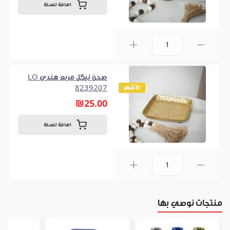
اضافة للسلة
0
صحن نيكل مربع هندي LO
الأشهر
8239207
₪25.00
اضافة للسلة
0
منتجات نوصي بها