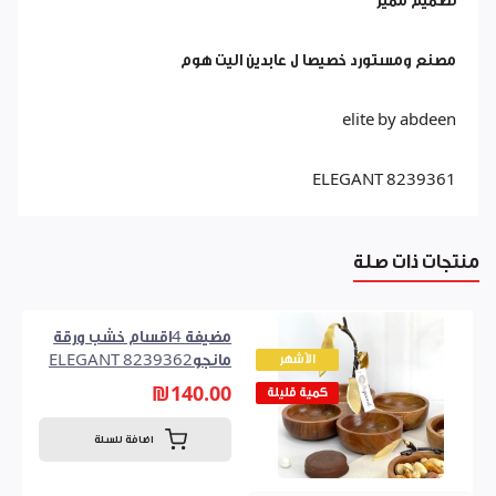
تصميم مميز
مصنع ومستورد خصيصا ل عابدين اليت هوم
elite by abdeen
8239361 ELEGANT
منتجات ذات صلة
مضيفة 4اقسام خشب ورقة
الأشهر
مانجو8239362 ELEGANT
₪140.00
كمية قليلة
اضافة للسلة