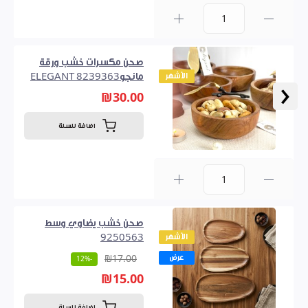
0
صحن مكسرات خشب ورقة
الأشهر
مانجو8239363 ELEGANT
‹
₪30.00
اضافة للسلة
0
صحن خشب يضاوي وسط
الأشهر
9250563
عرض
₪17.00
-12%
₪15.00
اضافة للسلة