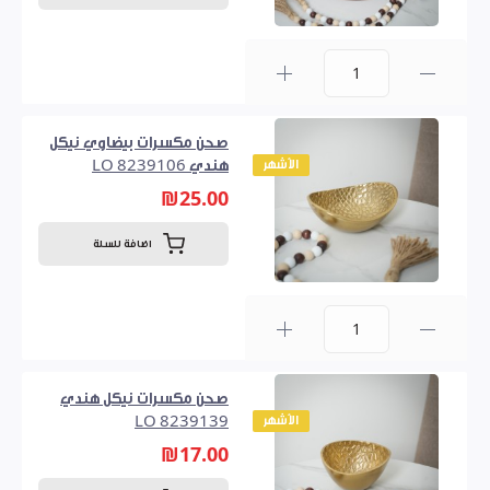
0
صحن مكسرات بيضاوي نيكل
الأشهر
هندي LO 8239106
₪25.00
اضافة للسلة
0
صحن مكسرات نيكل هندي
الأشهر
LO 8239139
₪17.00