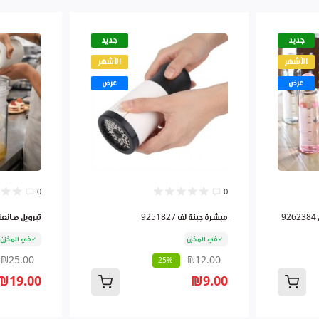
جديد
جديد
الأشهر
الأشهر
عرض
عرض
0
0
مبشرة جبنة لف 9251827
تبرويل صانعة لبن
في المخزن
في المخزن
₪25.00
₪12.00
-25%
₪19.00
₪9.00