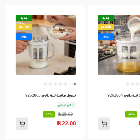
جديد
جديد
الأشهر
الأشهر
عرض
عرض
0
ة دائري 9262864
تبرويل صانعة لبنة دائري 9262865
في المخزن
₪25.00
-12%
-24%
₪22.00