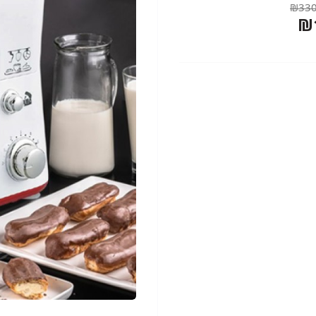
₪330
₪