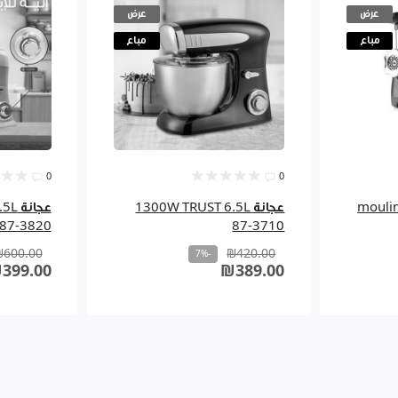
عرض
عرض
مباع
مباع
0
0
moulinex +
عجانة 1300W TRUST 6.5L
عجان
87-3820
87-3710
₪600.00
₪420.00
-7%
399.00
₪389.00