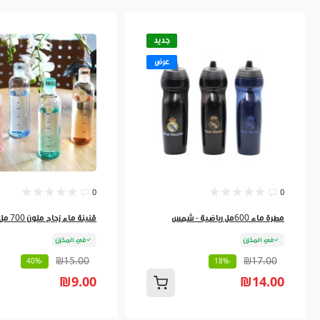
جديد
عرض
0
0
مطرة ماء 600مل رياضية - شمس
قنينة ماء زجاج ملون 700 مل 9262384
في المخزن
في المخزن
₪15.00
₪17.00
-40%
-18%
₪9.00
₪14.00