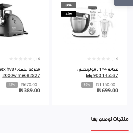
عرض
مباع
0
0
عجانة 4*1 ، مولينكس ،
مفرمة لحمة,hv8
145537 900 واط
2000w me682827
₪670.00
₪1 150.00
-42%
-39%
₪389.00
₪699.00
منتجات نوصي بها