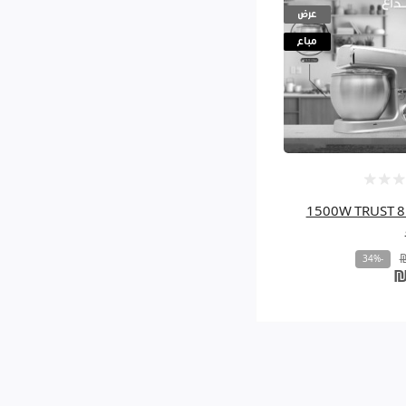
عرض
مباع
ة 1500W TRUST 8.5L
-34%
₪