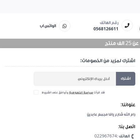
رقم الهاتف
الواتس اب
0568126611
منتج
اشترك لمزيد من الخصومات:
اشترك
لقد قرأت
سياسة الخصوصية
وأوافق على الشروط
عنواننا:
رام الله شارع يافا مجمع عابدين
اتصل بنا:
الهاتف :022967674