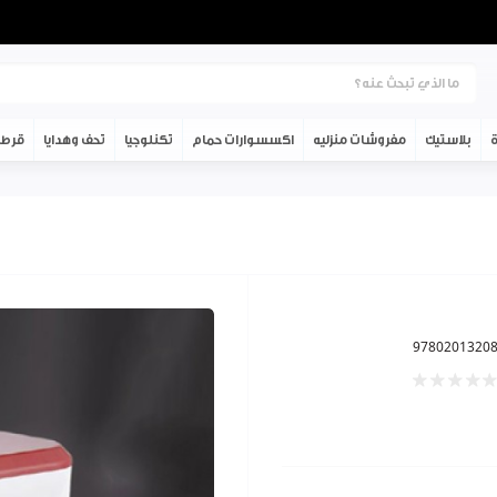
ة
بلاستيك
مفروشات منزليه
اكسسوارات حمام
تكنلوجيا
تحف وهدايا
قرطا
9780201320