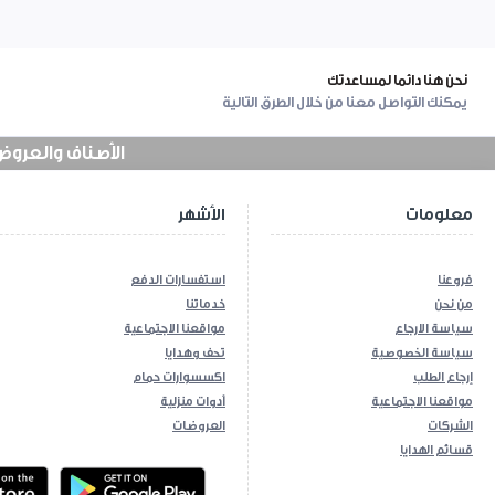
نحن هنا دائما لمساعدتك
يمكنك التواصل معنا من خلال الطرق التالية
الأصناف والعروض في
معلومات
الأشهر
فروعنا
استفسارات الدفع
من نحن
خدماتنا
سياسة الارجاع
مواقعنا الاجتماعية
سياسة الخصوصية
تحف وهدايا
إرجاع الطلب
اكسسوارات حمام
مواقعنا الاجتماعية
أدوات منزلية
الشركات
العروضات
قسائم الهدايا
ios App
Android App