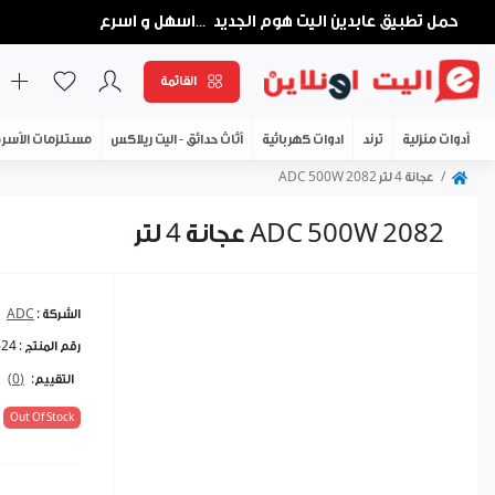
حمل تطبيق عابدين اليت هوم الجديد
اسهل و اسرع
...
القائمة
أدوات منزلية
ترند
ادوات كهربائية
أثاث حدائق - اليت ريلاكس
مستلزمات الأسر
عجانة 4 لتر ADC 500W 2082
عجانة 4 لتر ADC 500W 2082
الشركة :
ADC
رقم المنتج :
824
التقييم:
(0)
Out Of Stock