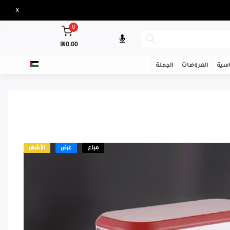
X
0
₪0.00
سية
العروضات
الجملة
مباع
عرض
الأشهر