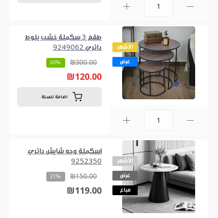
0
طقم 3 سكملة خشب بلوط
الأشهر
دائري 9249062
عرض
₪300.00
-60%
₪120.00
اضافة للسلة
0
اسكملة وجه شايش دائري
الأشهر
9252350
عرض
₪150.00
-21%
₪119.00
مباع