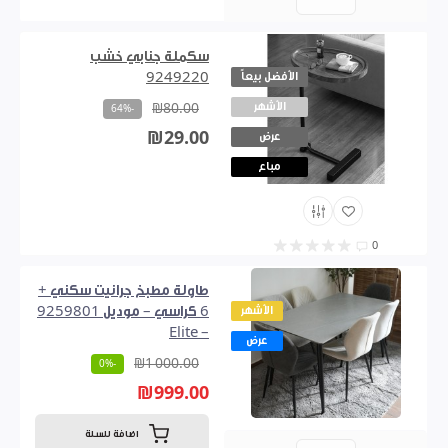
0
سكملة جنابي خشب
الأفضل بيعاً
9249220
الأشهر
₪80.00
-64%
₪29.00
عرض
مباع
0
طاولة مطبخ جرانيت سكني +
الأشهر
6 كراسي – موديل 9259801
– Elite
عرض
₪1 000.00
-0%
₪999.00
اضافة للسلة