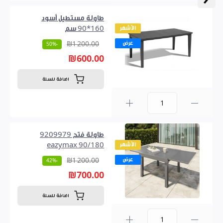
طاولة مستطيل أسود
الأشهر
160*90 سم
عرض
₪1 200.00
-50%
₪600.00
اضافة للسلة
0
طاولة فتح 9209979
الأشهر
90/180 eazymax
عرض
₪1 200.00
-42%
₪700.00
اضافة للسلة