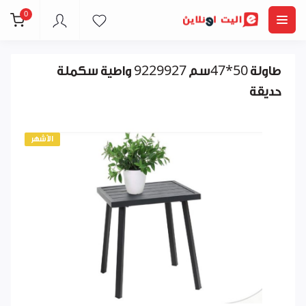
0
طاولة 50*47سم 9229927 واطية سكملة
حديقة
الأشهر