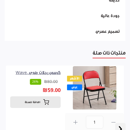
حديقة
جودة عالية
تصميم عصري
منتجات ذات صلة
كرسي رحلات طوي ,Wave
الأشهر
₪80.00
-26%
عرض
₪59.00
اضافة للسلة
‹
0