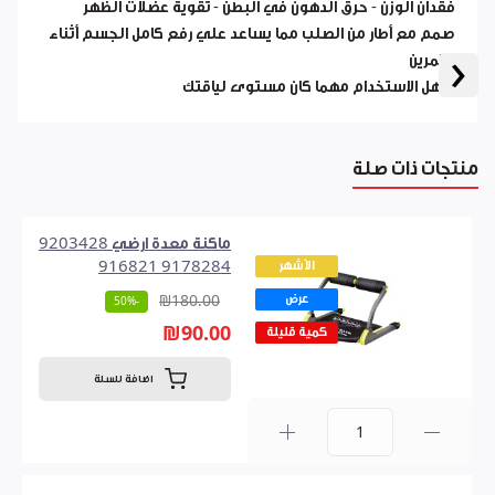
فقدان الوزن - حرق الدهون في البطن - تقوية عضلات الظهر
صمم مع أطار من الصلب مما يساعد علي رفع كامل الجسم أثناء
‹
التمرين
سهل الاستخدام مهما كان مستوى لياقتك
منتجات ذات صلة
ماكنة معدة ارضي 9203428
الأشهر
9178284 916821
عرض
₪180.00
-50%
₪90.00
كمية قليلة
اضافة للسلة
0