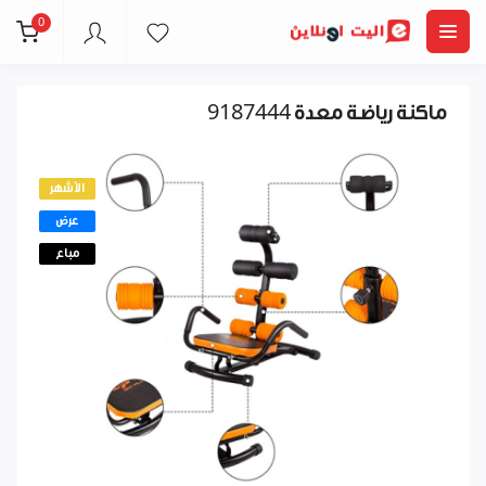
0
ماكنة رياضة معدة 9187444
الأشهر
عرض
مباع