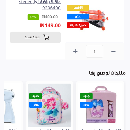
ماكنة رياضة ارجل steper
الأشهر
9206400
عرض
₪400.00
-63%
₪149.00
كمية قليلة
اضافة للسلة
0
منتجات نوصي بها
جديد
جديد
عرض
عرض