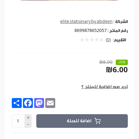
الشركة :
elite stationary by abdeen
رقم المنتج :
8699878652057
التقييم:
(0)
₪8.00
-25%
₪6.00
تريد صور اضافية للمنتج ؟
Share
Facebook
Mastodon
Email
اضافة للسلة