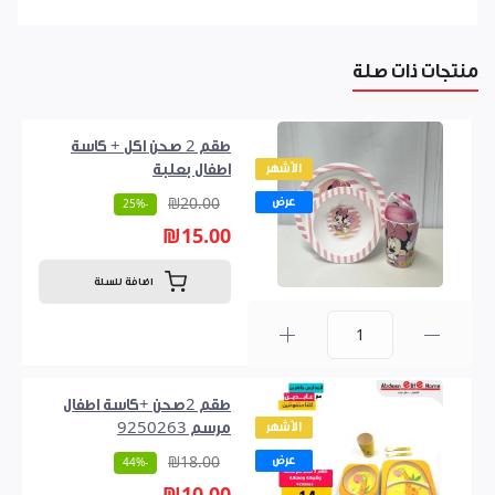
منتجات ذات صلة
طقم 2 صحن اكل + كاسة
الأشهر
اطفال بعلبة
عرض
₪20.00
-25%
₪15.00
اضافة للسلة
0
طقم 2صحن +كاسة اطفال
الأشهر
مرسم 9250263
عرض
₪18.00
-44%