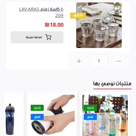
6 كاسة زمزم LAV ARAS
الأشهر
209
₪18.00
اضافة للسلة
0
منتجات نوصي بها
جديد
جديد
عرض
عرض