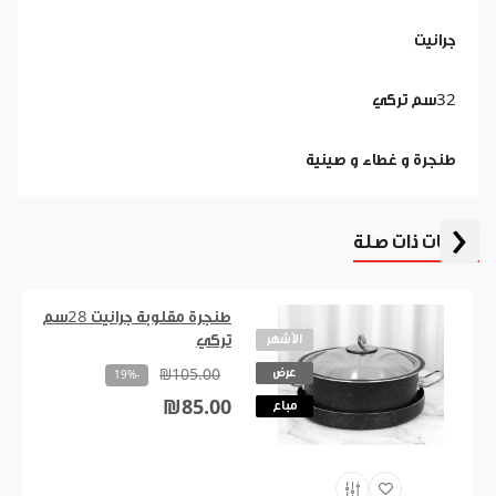
جرانيت
32سم تركي
طنجرة و غطاء و صينية
‹
منتجات ذات صلة
طنجرة مقلوبة جرانيت 28سم
الأشهر
تركي
عرض
₪105.00
-19%
₪85.00
مباع