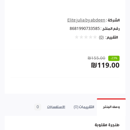
الشركة :
Elite julia by abdeen
رقم المنتج :
8681990733585
التقييم:
(0)
₪155.00
-23%
₪119.00
التقييمات (0)
0
وصف المنتج
الاستفسارات
طنجرة مقلوبة