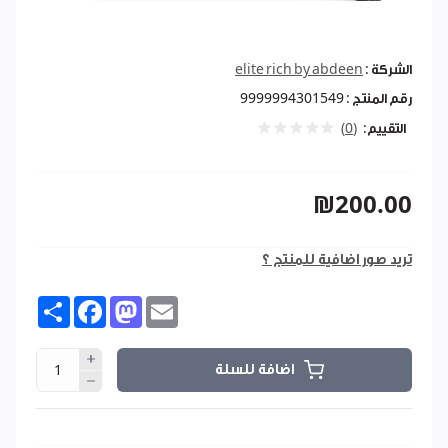
الشركة :
elite rich by abdeen
رقم المنتج :
9999994301549
التقييم:
(0)
₪200.00
تريد صور اضافية للمنتج ؟
Share
Facebook
Mastodon
Email
اضافة للسلة