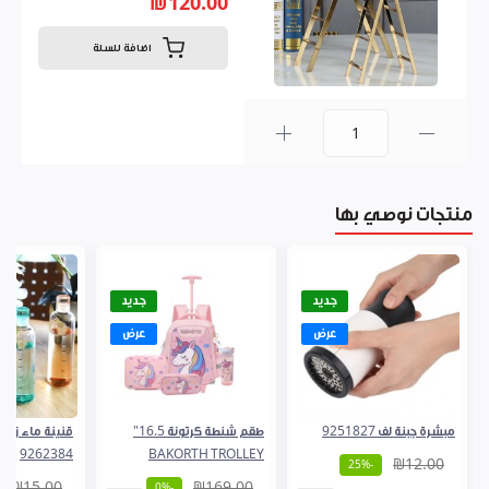
₪120.00
اضافة للسلة
0
منتجات نوصي بها
جديد
جديد
عرض
عرض
مبشرة جبنة لف 9251827
طقم شنطة كرتونة 16.5"
9262384
BAKORTH TROLLEY
₪12.00
-25%
₪15.00
₪169.00
-0%