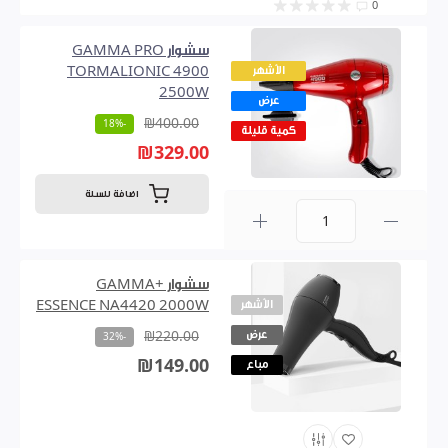
0
سشوار GAMMA PRO
الأشهر
TORMALIONIC 4900
2500W
عرض
₪400.00
-18%
كمية قليلة
₪329.00
اضافة للسلة
0
سشوار GAMMA+
الأشهر
ESSENCE NA4420 2000W
عرض
₪220.00
-32%
₪149.00
مباع