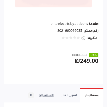
الشركة :
elite electric by abdeen
رقم المنتج :
8021660016035
التقييم:
(0)
₪400.00
-38%
₪249.00
التقييمات (0)
0
وصف المنتج
الاستفسارات