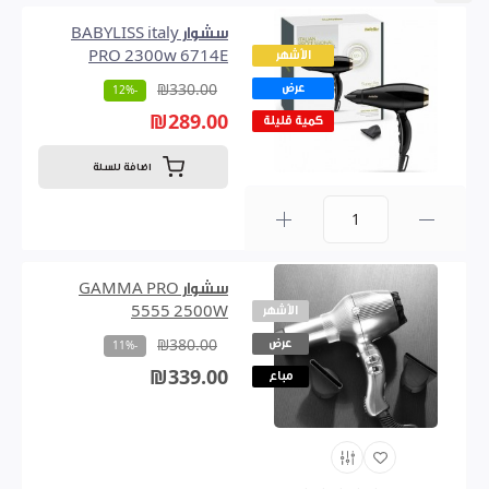
سشوار BABYLISS italy
الأشهر
PRO 2300w 6714E
عرض
₪330.00
-12%
₪289.00
كمية قليلة
اضافة للسلة
0
سشوار GAMMA PRO
الأشهر
5555 2500W
عرض
₪380.00
-11%
₪339.00
مباع