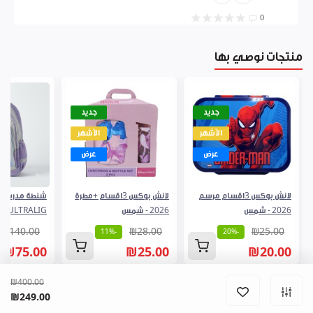
0
منتجات نوصي بها
جديد
جديد
الأشهر
الأشهر
عرض
عرض
لانش بوكس 3اقسام مرسم
لانش بوكس 3اقسام +مطرة
2026 - شمس
2026 - شمس
V ULTRALIG
₪140.00
₪28.00
₪25.00
-11%
-20%
₪75.00
₪25.00
₪20.00
₪400.00
₪249.00
المشتريات
الرئيسية
فروعنا
القائمة