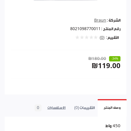
الشركة :
Braun
رقم المنتج :
8021098770011
التقييم:
(0)
₪180.00
-34%
₪119.00
التقييمات (0)
0
وصف المنتج
الاستفسارات
450 واط