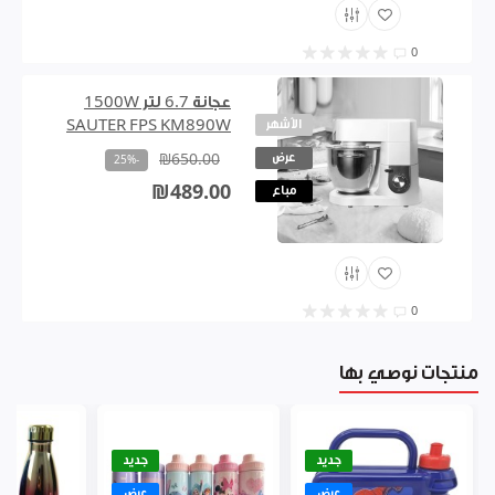
0
عجانة 6.7 لتر 1500W
الأشهر
SAUTER FPS KM890W
عرض
₪650.00
-25%
₪489.00
مباع
0
منتجات نوصي بها
جديد
جديد
عرض
عرض