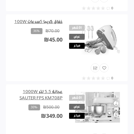
0
خفاق كريما 5سرعات 100W
الأشهر
₪70.00
-36%
عرض
₪45.00
مباع
0
عجانة 5.5 لتر 1000W
الأشهر
SAUTER FPS KM708P
عرض
₪500.00
-30%
₪349.00
مباع