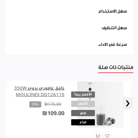
سهل الاستخدام
سهل التنظيف
سرعة في الاداء
منتجات ذات صلة
خافق عامودي يدوي 350W
الأفضل بيعاً
MOULINEX DD12A110
‹
الأشهر
₪170.00
-36%
₪109.00
عرض
مباع