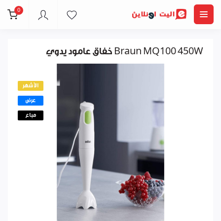
0
خفاق عامود يدوي Braun MQ100 450W
الأشهر
عرض
مباع