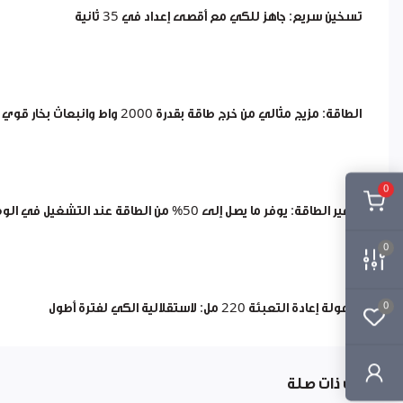
تسخين سريع: جاهز للكي مع أقصى إعداد في 35 ثانية
الطاقة: مزيج مثالي من خرج طاقة بقدرة 2000 واط وانبعاث بخار قوي للحصول على نتائج نهائية رائعة
0
توفير الطاقة: يوفر ما يصل إلى 50% من الطاقة عند التشغيل في الوضع الاقتصادي مقارنة بوضع التربو
0
0
سهولة إعادة التعبئة 220 مل: لاستقلالية الكي لفترة أطول
منتجات ذات صلة