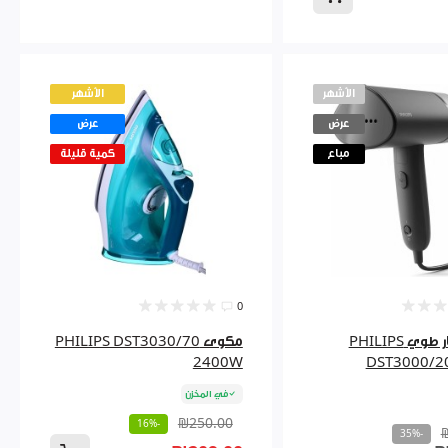
الأشهر
الأشهر
عرض
عرض
مباع
كمية قليلة
0
مكوى بخار طوي PHILIPS
مكوى PHILIPS DST3030/70
2400W
DST3000/2
في المخزن
₪250.00
-16%
-35%