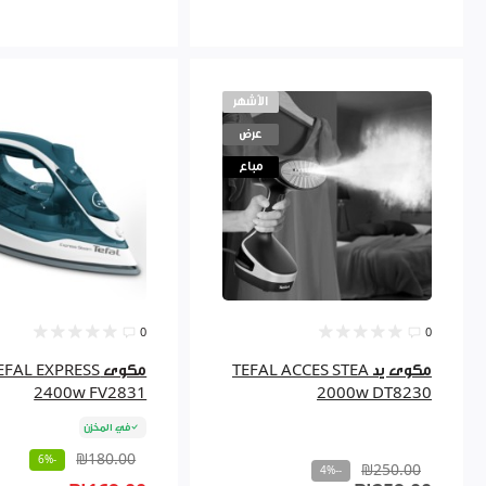
الأشهر
عرض
مباع
0
0
مكوى يد TEFAL ACCES STEA
مكوى FAL EXPRESS
2400w FV2831
2000w DT8230
في المخزن
₪180.00
-6%
₪250.00
--4%