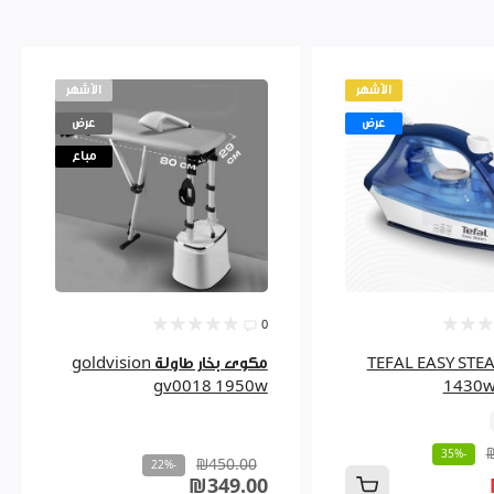
الأشهر
الأشهر
عرض
عرض
مباع
0
ى TEFAL EASY STEAM
مكوى بخار طاولة goldvision
gv0018 1950w
1430w
-35%
₪450.00
-22%
₪349.00