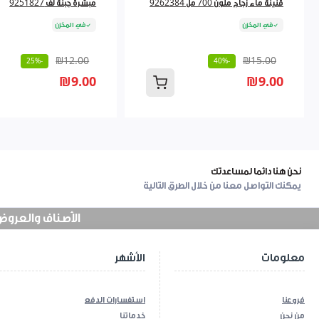
قنينة ماء زجاج ملون 700 مل 9262384
مبشرة جبنة لف 9251827
في المخزن
في المخزن
₪12.00
₪15.00
-25%
-40%
₪9.00
₪9.00
نحن هنا دائما لمساعدتك
يمكنك التواصل معنا من خلال الطرق التالية
الأصناف والعروض في
معلومات
الأشهر
فروعنا
استفسارات الدفع
من نحن
خدماتنا