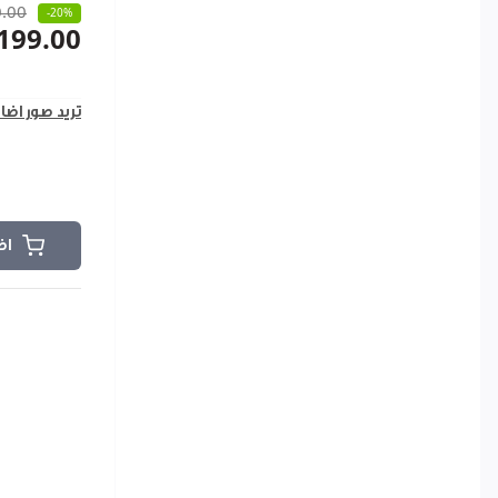
.00
-20%
199.00
تريد صور اضا
اض