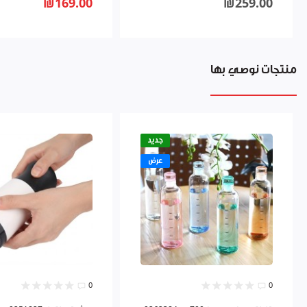
₪169.00
₪259.00
منتجات نوصي بها
جديد
عرض
0
0