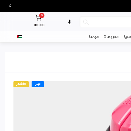
X
0
₪0.00
سية
العروضات
الجملة
عرض
الأشهر