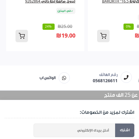
طقم شنطة كرتونة 16.5" BAKORTH
تبرويل صانعة لبنة دائري 9262864
في المخزن
₪25.00
-24%
-0%
₪19.00
₪
رقم الهاتف
الواتس اب
0568126611
منتج
اشترك لمزيد من الخصومات:
اشترك