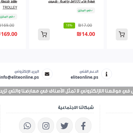
مطرة ماء 600مل رياضية - شمس
TROLLEY
في المخزن
في المخزن
₪169.00
₪17.00
-18%
169.00
₪14.00
الدعم الفني
البريد الإلكتروني
info@eliteonline.ps
eliteonline.ps
 موقعنا اللإلكتروني لا تمثل الأصناف في معارضنا والتي تزيد عن 25 الف 
شبكاتنا الاجتماعية