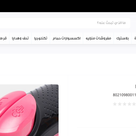
ة
بلاستيك
مفروشات منزليه
اكسسوارات حمام
تكنلوجيا
تحف وهدايا
قرطا
8021098001