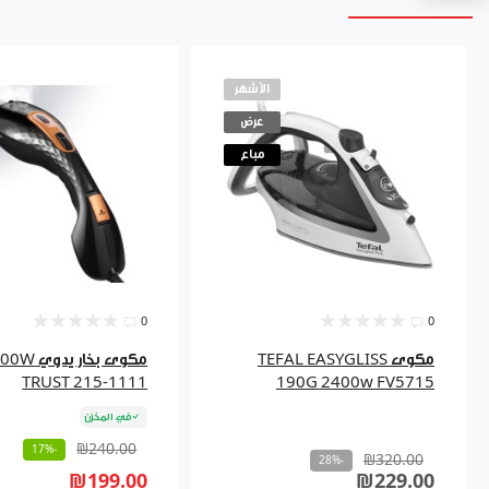
الأشهر
عرض
مباع
0
0
مكوى TEFAL EASYGLISS
مكوى بخار يدو
TRUST 215-1111
190G 2400w FV5715
في المخزن
₪240.00
-17%
₪320.00
-28%
₪199.00
₪229.00