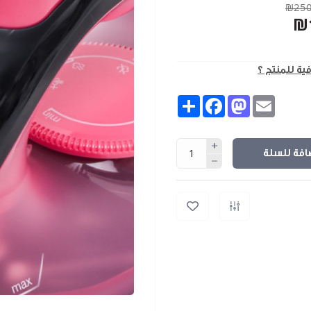
₪250
₪
فية للمنتج ؟
Share
Facebook
Mastodon
Email
افة للسلة