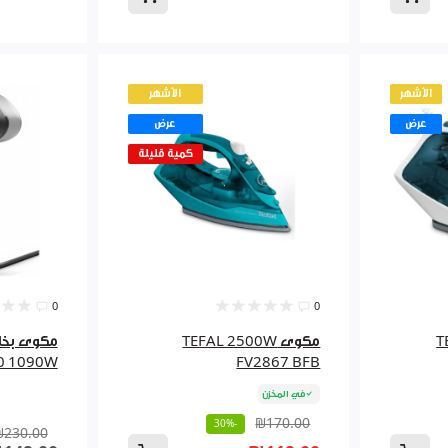
الأشهر
الأشهر
عرض
عرض
كمية قليلة
0
0
TE
مكوى TEFAL 2500W
0 1090W
FV2867 BFB
في المخزن
₪170.00
-30%
₪230.00