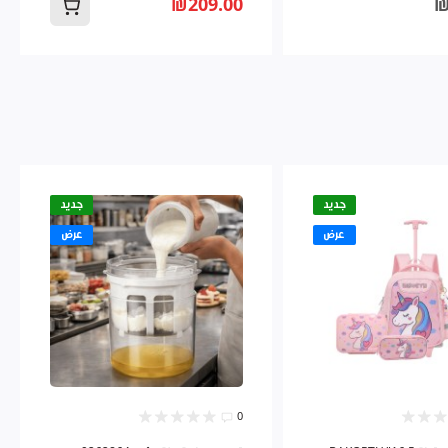
₪209.00
₪
جديد
جديد
عرض
عرض
0