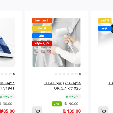
الأشهر
الأفضل بيعاً
عرض
الأشهر
عرض
كمية قليلة
0
0
ي 1300W
مكوى بخار يدوي TEFAL
مكو
 FV1941
ORIGIN dt1020
في المخزن
في المخزن
₪130.00
₪190.00
-27%
₪85.00
₪139.00