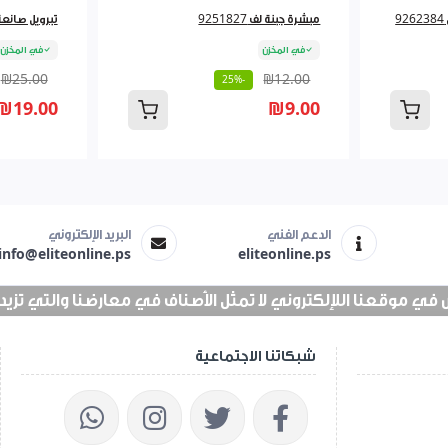
مبشرة جبنة لف 9251827
تبرويل صانعة لبن
في المخزن
في المخزن
₪25.00
₪12.00
-25%
₪19.00
₪9.00
الدعم الفني
البريد الإلكتروني
info@eliteonline.ps
eliteonline.ps
 موقعنا اللإلكتروني لا تمثل الأصناف في معارضنا والتي تزيد عن 25 الف 
شبكاتنا الاجتماعية