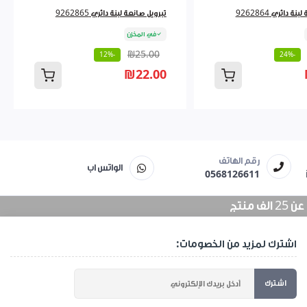
ة دائري 9262864
تبرويل صانعة لبنة دائري 9262865
في المخزن
₪25.00
-12%
-24%
₪22.00
رقم الهاتف
الواتس اب
0568126611
منتج
اشترك لمزيد من الخصومات:
اشترك