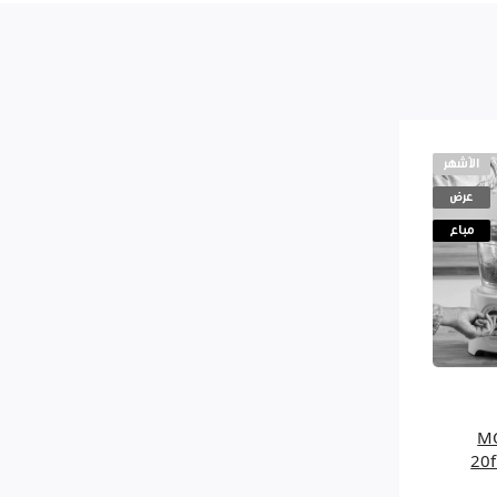
الأشهر
عرض
مباع
MOUL
20