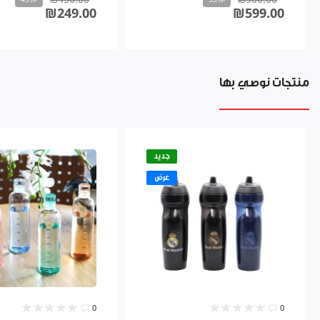
₪249.00
₪599.00
منتجات نوصي بها
جديد
عرض
0
0