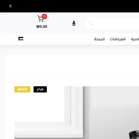
X
0
₪0.00
سية
العروضات
الجملة
مباع
الأشهر