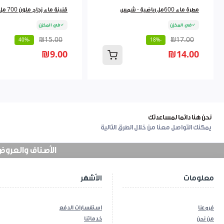
مطرة ماء 600مل رياضية - شمس
قنينة ماء زجاج ملون 700 مل 9262384
في المخزن
في المخزن
₪15.00
₪17.00
-40%
-18%
₪9.00
₪14.00
نحن هنا دائما لمساعدتك
يمكنك التواصل معنا من خلال الطرق التالية
الأصناف والعروض في
معلومات
الأشهر
فروعنا
استفسارات الدفع
من نحن
خدماتنا