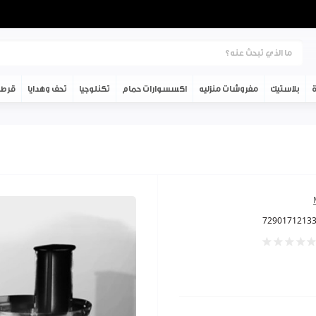
ة
بلاستيك
مفروشات منزليه
اكسسوارات حمام
تكنلوجيا
تحف وهدايا
قرطا
7290171213