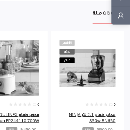
منتجات ذات صلة
الأشهر
عرض
مباع
0
0
محضر طعام 2.1 لتر NINJA
محضر طعام INEX
fun FP244110 700W
850w BN650
₪450.00
₪900.00
-45%
-33%