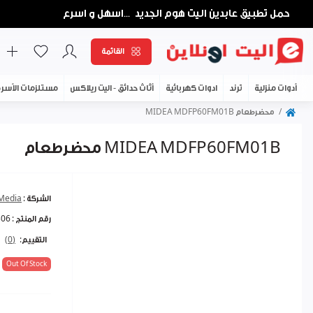
حمل تطبيق عابدين اليت هوم الجديد
اسهل و اسرع
...
القائمة
أدوات منزلية
ترند
ادوات كهربائية
أثاث حدائق - اليت ريلاكس
مستلزمات الأسر
محضرطعام MIDEA MDFP60FM01B
محضرطعام MIDEA MDFP60FM01B
الشركة :
Media
رقم المنتج :
306
التقييم:
(0)
Out Of Stock