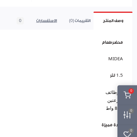
وصف المنتج
التقييمات (0)
الاستفسارات
0
محضرطعام
MIDEA
1.5 لتر
8 وظائف
0
سرعتين
800 واط
0
جودة مميزة
0