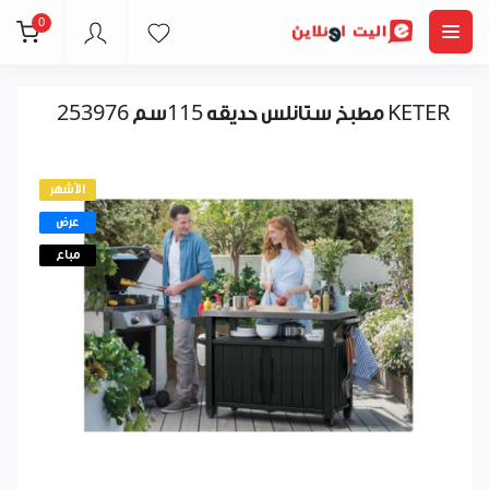
0
مطبخ ستانلس حديقه 115سم 253976 KETER
الأشهر
عرض
مباع