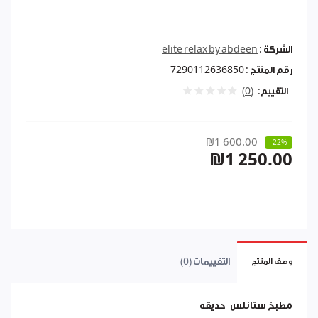
الشركة :
elite relax by abdeen
رقم المنتج :
7290112636850
التقييم:
(0)
₪1 600.00
-22%
₪1 250.00
التقييمات (0)
وصف المنتج
مطبخ ستانلس حديقه