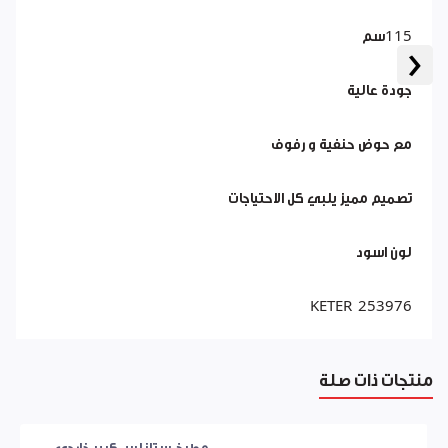
115سم
‹
جودة عالية
مع حوض حنفية و رفوف
تصميم مميز يلبي كل الاحتياجات
لون اسود
253976 KETER
منتجات ذات صلة