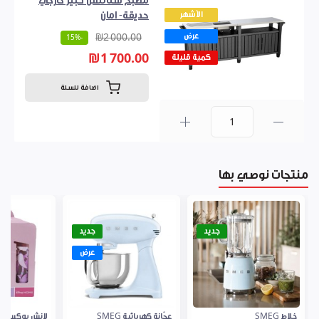
مطبخ ستانلس كبير خارجي
الأشهر
حديقة- امان
عرض
₪2 000.00
-15%
₪1 700.00
كمية قليلة
اضافة للسلة
0
منتجات نوصي بها
جديد
جديد
عرض
خلاط SMEG
عجّانة كهربائية SMEG