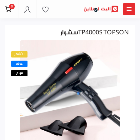
0
سشوارTP4000S TOPSON
الأشهر
عرض
مباع