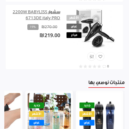
سشوار 2200W BABYLISS
الأشهر
6713DE italy PRO
عرض
₪270.00
-19%
₪219.00
مباع
0
منتجات نوصي بها
جديد
جديد
الأشهر
الأشهر
عرض
عرض