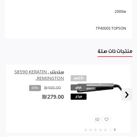
2000w
TP4000S TOPSON
منتجات ذات صلة
ستريتنر , S8590 KERATIN
الأشهر
,REMINGTON
عرض
₪400.00
‹
-30%
₪279.00
مباع
0