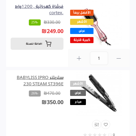
فرشاة كهربائية , 1200واط
الأفضل بيعاً
,cortex
الأشهر
₪330.00
-25%
₪249.00
عرض
كمية قليلة
اضافة للسلة
0
ستريتنر BABYLISS IPRO
الأشهر
230 STEAM ST396E
عرض
₪470.00
-26%
₪350.00
مباع
0