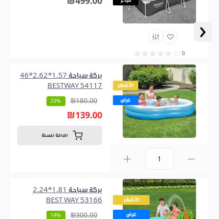
₪499.00
مباع
‹
0
بركة سباحة 1.57*2.62*46
الأشهر
BESTWAY 54117
عرض
₪180.00
-23%
₪139.00
اضافة للسلة
0
بركة سباحة 1.81*2.24
الأشهر
BEST WAY 53166
عرض
₪300.00
-14%