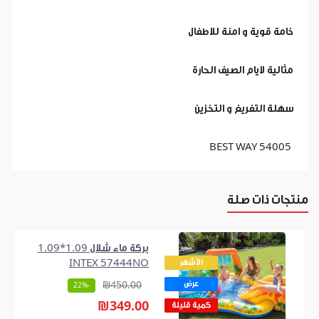
خامة قوية و امنة للاطفال
مثالية لايام الصيف الحارة
سهلة التفريغ و التخزين
BEST WAY 54005
منتجات ذات صلة
بركة ماء شلال 1.09*1.09
الأشهر
INTEX 57444NO
عرض
₪450.00
-22%
₪349.00
كمية قليلة