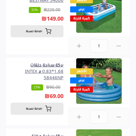
الأشهر
54006 BESTWAY
عرض
₪220.00
-32%
₪149.00
كمية قليلة
اضافة للسلة
0
بركة سباحة حلقات
الأشهر
1.68*0.83 م INTEX
58446NP
عرض
₪90.00
-23%
كمية قليلة
₪69.00
اضافة للسلة
0