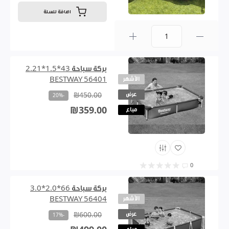
اضافة للسلة
0
بركة سباحة 43*1.5*2.21
الأشهر
BESTWAY 56401
عرض
₪450.00
-20%
₪359.00
مباع
0
بركة سباحة 66*2.0*3.0
الأشهر
BESTWAY 56404
عرض
₪600.00
-17%