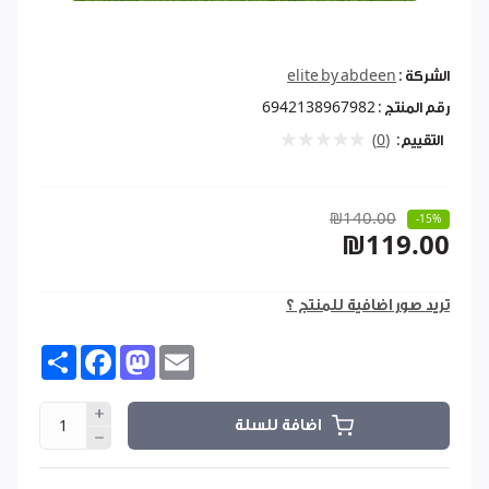
الشركة :
elite by abdeen
رقم المنتج :
6942138967982
التقييم:
(0)
₪140.00
-15%
₪119.00
تريد صور اضافية للمنتج ؟
Share
Facebook
Mastodon
Email
اضافة للسلة