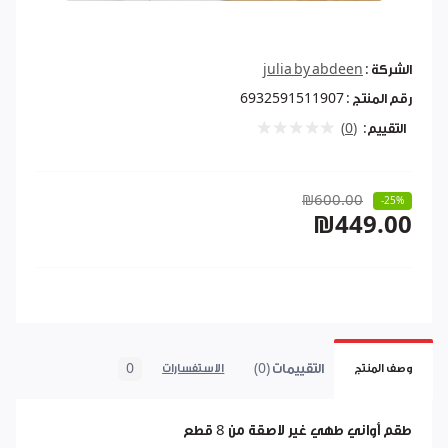
الشركة :
julia by abdeen
رقم المنتج :
6932591511907
التقييم:
(0)
₪600.00
-25%
₪449.00
التقييمات (0)
0
وصف المنتج
الاستفسارات
طقم أواني طهي غير لاصقة من 8 قطع