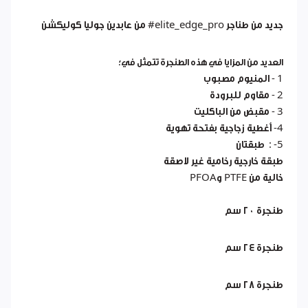
جديد من طناجر elite_edge_pro# من عابدين جوليا كوليكشن
العديد من المزايا في هذه الطنجرة تتمثل في؛
1 - المنيوم مصبوب
2 - مقاوم للبرودة
3 - مقبض من الباكليت
4- أغطية زجاجية بفتحة تهوية
5- : طبقتان
طبقة خارجية رخامية غير لاصقة
خالية من PTFE وPFOA
طنجرة ٢٠ سم
طنجرة ٢٤ سم
طنجرة ٢٨ سم