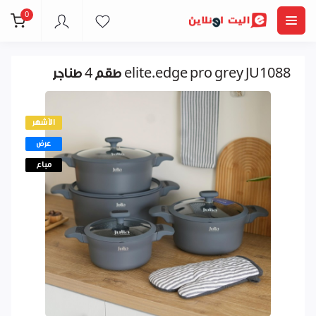
0
طقم 4 طناجر elite.edge pro grey JU1088
الأشهر
عرض
مباع