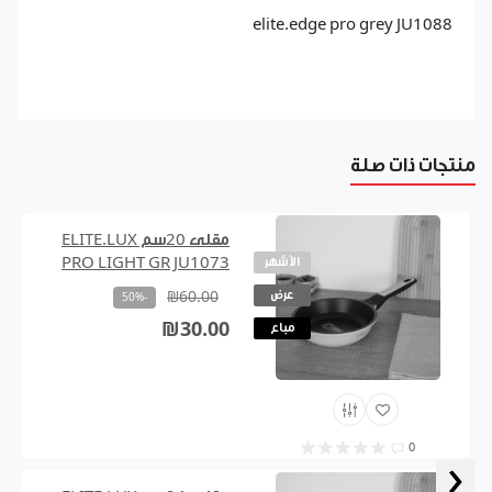
elite.edge pro grey JU1088
منتجات ذات صلة
مقلى 20سم ELITE.LUX
الأشهر
PRO LIGHT GR JU1073
عرض
₪60.00
-50%
₪30.00
مباع
0
‹