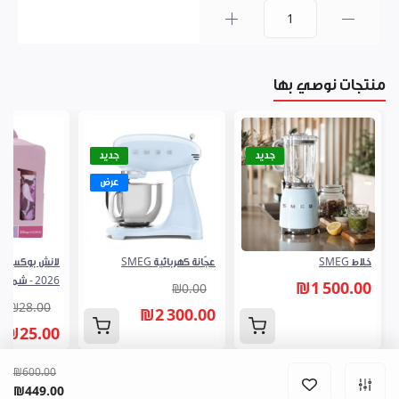
0
منتجات نوصي بها
جديد
جديد
عرض
خلاط SMEG
عجّانة كهربائية SMEG
2026 - شمس
₪1 500.00
₪0.00
₪28.00
₪2 300.00
₪25.00
₪600.00
₪449.00
المشتريات
الرئيسية
فروعنا