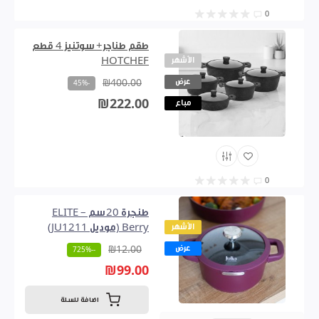
0
طقم طناجر+ سوتنيز 4 قطع
الأشهر
HOTCHEF
عرض
₪400.00
-45%
₪222.00
مباع
0
طنجرة 20 سم – ELITE
الأشهر
Berry (موديل JU1211)
عرض
₪12.00
--725%
₪99.00
اضافة للسلة