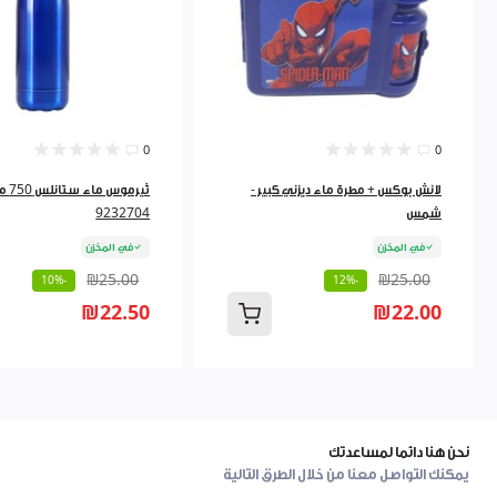
0
0
لانش بوكس + مطرة ماء ديزني كبير -
ثيرموس ماء ست
شمس
9232704
في المخزن
في المخزن
₪25.00
₪25.00
-10%
-12%
₪22.50
₪22.00
نحن هنا دائما لمساعدتك
يمكنك التواصل معنا من خلال الطرق التالية