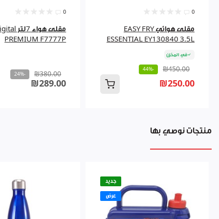
0
0
مقلى هوائي EASY FRY
مقلى هواء 7لتر al
PREMIUM F7777P
ESSENTIAL EY130840 3.5L
في المخزن
₪450.00
-44%
₪380.00
-24%
₪289.00
₪250.00
منتجات نوصي بها
جديد
عرض