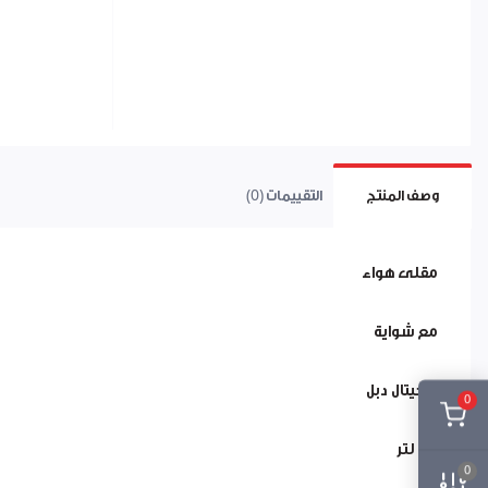
وصف المنتج
التقييمات (0)
مقلى هواء
مع شواية
ديجيتال دبل
0
11 لتر
0