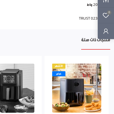
2000 واط
0
TRUST 02330
منتجات ذات صلة
الأشهر
عرض