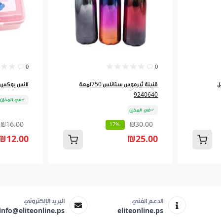
0
0
انلس 750 مل
قنينة ثيرموس ستانلس 750لمعة
لانس بوكس 3 اقسام رسومات - شم
9240640
في المخزن
في المخزن
₪16.00
₪30.00
-17%
₪12.00
₪25.00
الدعم الفني
البريد الإلكتروني
info@eliteonline.ps
eliteonline.ps