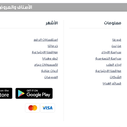
الأصناف والعروض في
معلومات
الأشهر
فروعنا
استفسارات الدفع
من نحن
خدماتنا
سياسة الارجاع
مواقعنا الاجتماعية
سياسة الخصوصية
تحف وهدايا
إرجاع الطلب
اكسسوارات حمام
مواقعنا الاجتماعية
أدوات منزلية
الشركات
العروضات
قسائم الهدايا
ios App
Android App