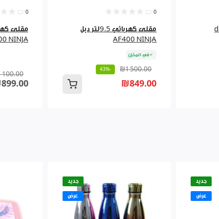
0
0
digit
مقلى كهربائي 9.5لتر دبل
00 NINJA
AF400 NINJA
في المخزن
₪1 500.00
-43%
 100.00
899.00
₪849.00
جديد
جديد
عرض
عرض