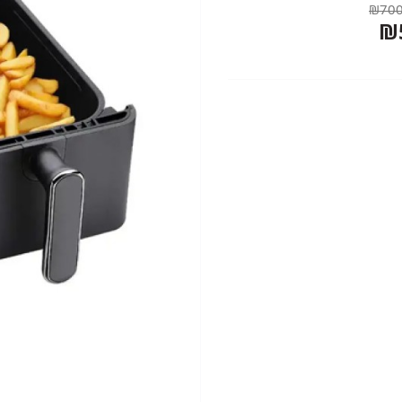
₪700
₪