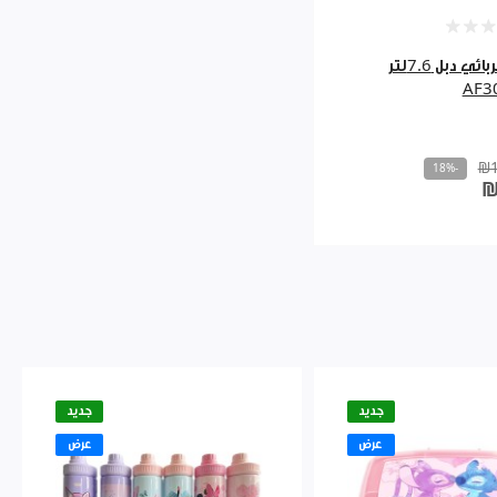
مقلى كهربائي دبل 7.6لتر
AF3
₪1
-18%
₪
جديد
جديد
عرض
عرض