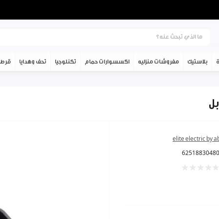
ة
بلاستيك
مفروشات منزليه
اكسسوارات حمام
تكنلوجيا
تحف وهدايا
قرطا
elite electric by 
6251883048