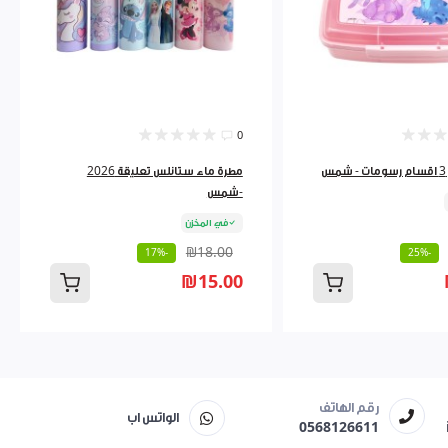
0
س
مطرة ماء ستانلس تعليقة 2026
-شمس
في المخزن
₪18.00
-17%
-25%
₪15.00
رقم الهاتف
الواتس اب
0568126611