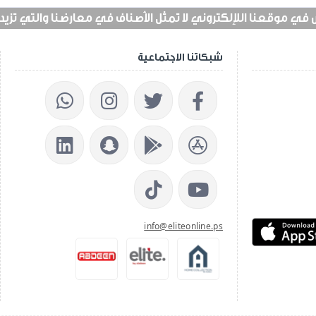
 موقعنا اللإلكتروني لا تمثل الأصناف في معارضنا والتي تزيد عن 25 الف 
شبكاتنا الاجتماعية
info@eliteonline.ps