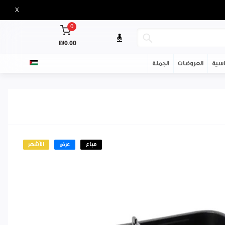
X
0
₪0.00
سية
العروضات
الجملة
مباع
عرض
الأشهر