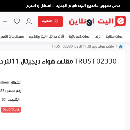
حمل تطبيق عابدين اليت هوم الجديد
اسهل و اسرع
...
القائمة
أدوات منزلية
ترند
ادوات كهربائية
أثاث حدائق - اليت ريلاكس
مستلزمات الأسر
مقلى هواء ديجيتال 11لتر دبل TRUST 02330
مقلى هواء ديجيتال 11لتر دبل TRUST 02330
الشركة :
abdeen
رقم المنتج :
083
التقييم:
(0)
Out Of Stock