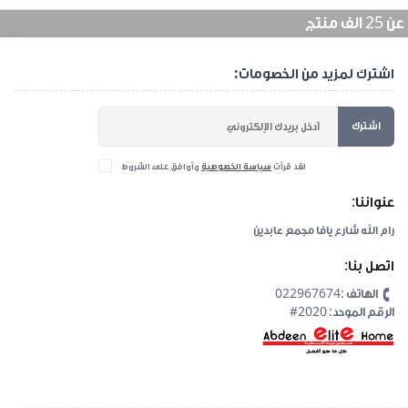
منتج
اشترك لمزيد من الخصومات:
اشترك
لقد قرأت
سياسة الخصوصية
وأوافق على الشروط
عنواننا:
رام الله شارع يافا مجمع عابدين
اتصل بنا:
الهاتف :022967674
#2020 :الرقم الموحد