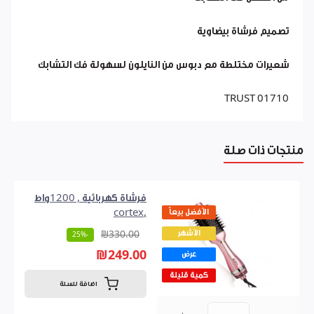
تصميم فرشاة بيضاوية
شعيرات مختلطة مع دبوس من النايلون لسهولة فك التشابك
TRUST 01710
منتجات ذات صلة
فرشاة كهربائية , 1200واط
الأفضل بيعاً
,cortex
الأشهر
₪330.00
-25%
₪249.00
عرض
كمية قليلة
اضافة للسلة