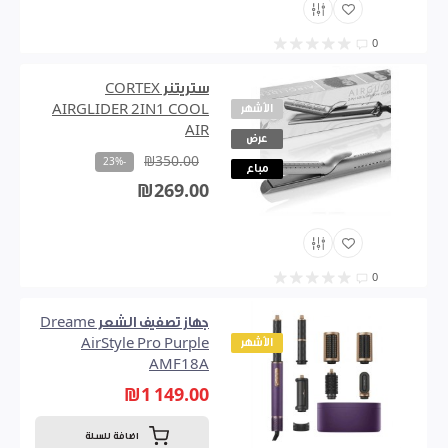
0
ستريتنر CORTEX
الأشهر
AIRGLIDER 2IN1 COOL
AIR
عرض
₪350.00
-23%
مباع
₪269.00
0
جهاز تصفيف الشعر Dreame
الأشهر
AirStyle Pro Purple
AMF18A
₪1 149.00
اضافة للسلة