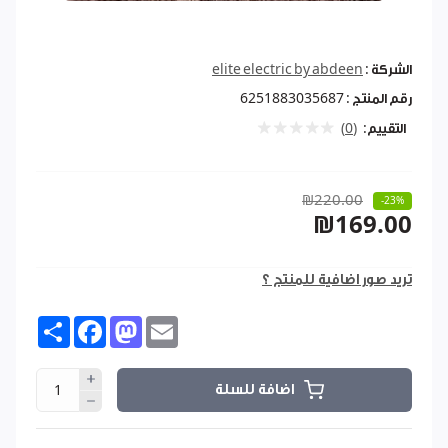
الشركة :
elite electric by abdeen
رقم المنتج :
6251883035687
التقييم:
(0)
₪220.00
-23%
₪169.00
تريد صور اضافية للمنتج ؟
Share
Facebook
Mastodon
Email
اضافة للسلة