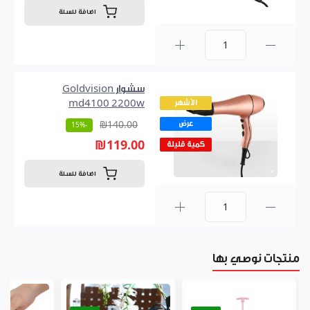
اضافة للسلة
0
سشوار Goldvision
الأشهر
md4100 2200w
عرض
₪140.00
-15%
₪119.00
كمية قليلة
اضافة للسلة
0
منتجات نوصي بها