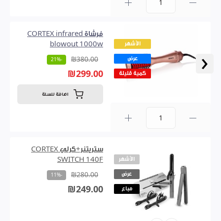
0
فرشاة CORTEX infrared
الأشهر
blowout 1000w
‹
عرض
₪380.00
-21%
₪299.00
كمية قليلة
اضافة للسلة
0
ستريتنر+كرلي CORTEX
الأشهر
SWITCH 140F
عرض
₪280.00
-11%
₪249.00
مباع