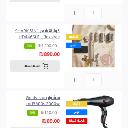
0
فرشاة شعر SHARK 5IN1
الأشهر
HD446SLEU flexstyle
عرض
₪1 200.00
-25%
₪899.00
اضافة للسلة
0
سشوار Goldvision
الأشهر
md3600s 2000w
عرض
₪110.00
-19%
₪89.00
كمية قليلة