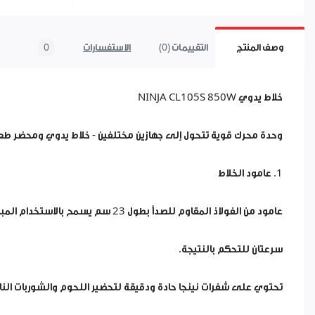
وصف المنتج
التقييمات (0)
الاستفسارات
0
خلاط يدوي NINJA CL105S 850W
وحدة محرك قوية تتحول إلى جهازين مختلفين - خلاط يدوي ومحضر طعام 2 ف
1. عامود الخلاط
عامود من الفولاذ المقاوم للصدأ بطول 23 سم يسمح بالاستخدام المباشر في الأواني العميقة.
سرعتان للتحكم بالنتيجة.
تحتوي على شفرات نينجا حادة ودقيقة لتحضير اللحوم والشوربات الن