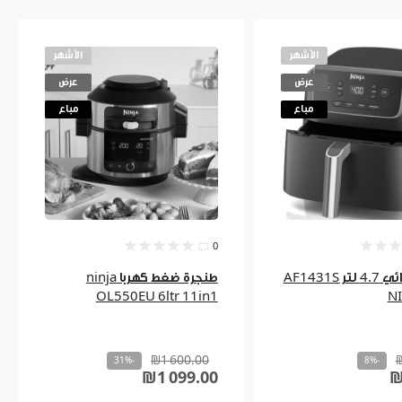
الأشهر
الأشهر
عرض
عرض
مباع
مباع
0
مقلى هوائي 4.7 لتر AF1431S
طنجرة ضغط كهربا ninja
OL550EU 6ltr 11in1
N
₪1 600.00
-31%
-8%
₪1 099.00
₪