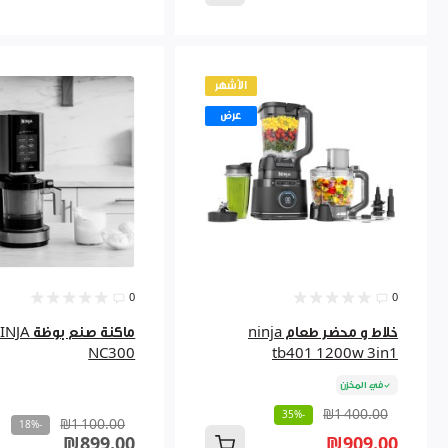
الأشهر
عرض
0
0
خلاط و محضر طعام ninja
ماكنة صنع بوظة 
NC300
tb401 1200w 3in1
في المخزن
₪1 400.00
-35%
₪1 100.00
-18%
₪899.00
₪909.00