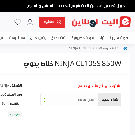
حمل تطبيق عابدين اليت هوم الجديد
اسهل و اسرع
...
القائمة
أدوات منزلية
ترند
ادوات كهربائية
أثاث حدائق - اليت ريلاكس
مستلزمات الأسر
خلاط يدوي NINJA CL105S 850W
خلاط يدوي NINJA CL105S 850W
اشتري المنتج بشكل سريع
الشركة :
NINJA
رقم المنتج :
356
شراء سريع
التقييم:
(0)
متوفر