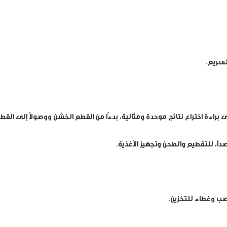
لسريع.
صب وغطاء للتخزين.