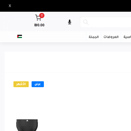
X
0
₪0.00
سية
العروضات
الجملة
عرض
الأشهر