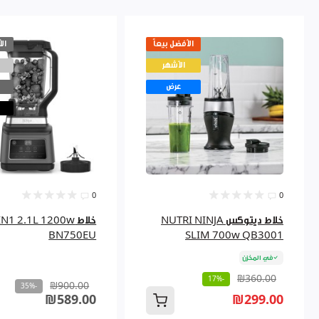
الأفضل بيعاً
ال
الأشهر
عرض
0
0
خلاط ديتوكس NUTRI NINJA
خلاط 1 2.1L 1200w
BN750EU
SLIM 700w QB3001
في المخزن
₪360.00
-17%
₪900.00
-35%
₪589.00
₪299.00