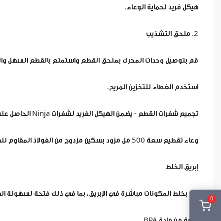
هيكل فريد لحماية الوعاء.
2. ملحق التشذيب
قم بتوصيل وحدات المحرك بملحق القطع واستمتع بالقطع السهل وا
استخدم الغطاء للتخزين المريح.
تجميع شفرات القطع - يضمن الهيكل الفريد لشفرات Ninja الحاصل على براءة اختراع نتائج موحدة ومثالية، بدءًا من القطع الخشن ووصولاً إلى القطع الناعم.
وعاء تقطيع سعة 500 مل مزود بسكين مزدوج من الفولاذ المقاوم للصدأ، للتقطيع والطحن وتجهيز الأغذية.
إبريق الخلط
قم بخلط المكونات مباشرة في الإبريق، بما في ذلك فتحة لسهولة ال
0
خالية من مادة BPA.