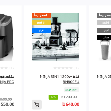
أفضل بيعاً
الأفضل بيعاً
الأشهر
الأشهر
عرض
عرض
مباع
0
0
NINJA 2IN
خلاط NINJA 3IN1 1200w
INJA PRO
BN800EU
في المخزن
₪1 200.00
-47%
₪600.00
550.00
₪640.00