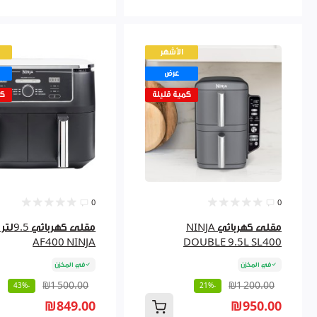
الأشهر
عرض
كمية قليلة
كم
0
0
مقلى كهربائي NINJA
مقلى كهربائي
AF400 NINJA
DOUBLE 9.5L SL400
في المخزن
في المخزن
₪1 500.00
₪1 200.00
-43%
-21%
₪849.00
₪950.00