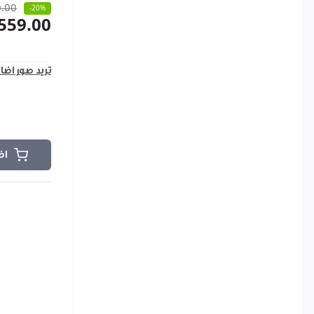
.00
-20%
559.00
تريد صور اضا
اض