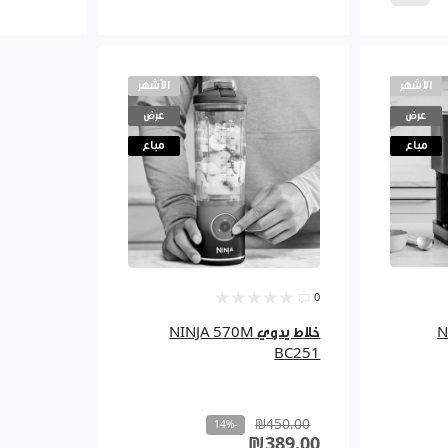
الأشهر
الأشهر
عرض
عرض
مباع
مباع
0
NINJA
خلاط يدوي NINJA 570M
BC251
₪450.00
-14%
₪389.00