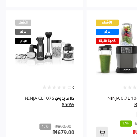
الأشهر
الأشهر
عرض
عرض
كمية قليلة
مباع
0
NINJA 0.7L 1000w
خلاط يدوي NINJA CL107S
850W
-17%
₪800.00
-15%
₪679.00
₪