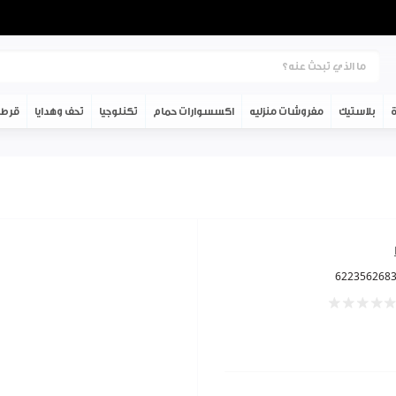
ة
بلاستيك
مفروشات منزليه
اكسسوارات حمام
تكنلوجيا
تحف وهدايا
قرطا
622356268