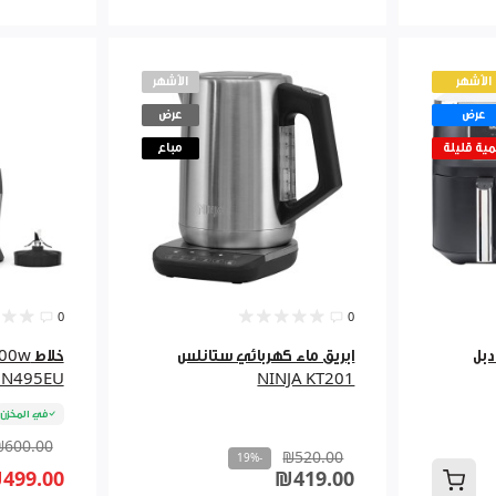
الأشهر
الأشهر
عرض
عرض
ية قليلة
مباع
0
0
 9.5لتر دبل
ابريق ماء كهربائي ستانلس
خلاط 
BN495EU
NINJA KT201
في المخزن
₪600.00
₪520.00
-19%
499.00
₪419.00