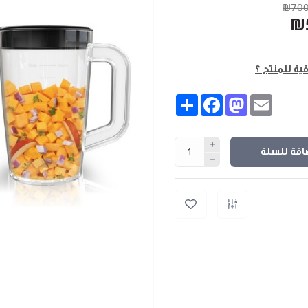
₪700
₪
فية للمنتج ؟
Share
Facebook
Mastodon
Email
افة للسلة