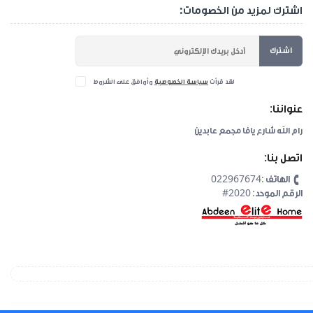
اشترك لمزيد من الخصومات:
اشترك
لقد قرأت
سياسة الخصوصية
وأوافق على الشروط
عنواننا:
رام الله شارع يافا مجمع عابدين
اتصل بنا:
الهاتف :022967674
#2020 :الرقم الموحد