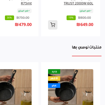
R75mt
TRUST 2000W 60L
في المخزن
في المخزن
₪750.00
₪800.00
-36%
-19%
₪479.00
₪649.00
منتجات نوصي بها
جديد
الأشهر
عرض