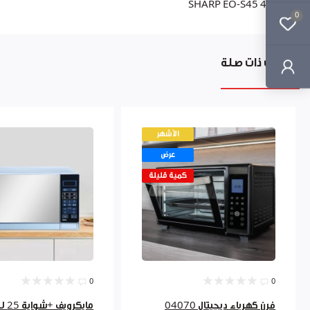
SHARP EO-S45 45L
0
منتجات ذات صلة
الأشهر
عرض
كمية قليلة
0
0
فرن كهرباء ديجيتال 04070