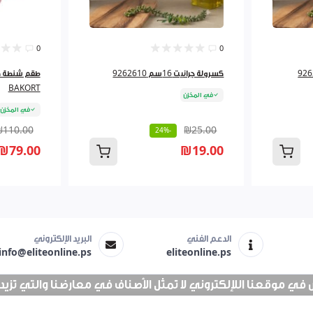
0
0
كسرولة جرانيت 16سم 9262610
BAKORT
في المخزن
في المخزن
₪110.00
₪25.00
-24%
₪79.00
₪19.00
الدعم الفني
البريد الإلكتروني
info@eliteonline.ps
eliteonline.ps
 موقعنا اللإلكتروني لا تمثل الأصناف في معارضنا والتي تزيد عن 25 الف 