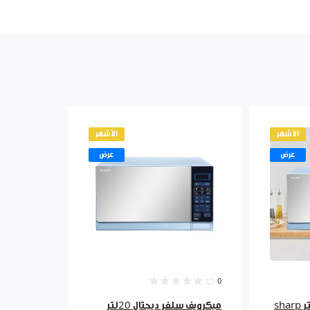
الأشهر
الأشهر
عرض
عرض
0
مايكرويف +شواية 25 لتر sharp
ميكرويف سلفر ديجتال 20لتر