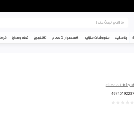
ة
بلاستيك
مفروشات منزليه
اكسسوارات حمام
تكنلوجيا
تحف وهدايا
قرطا
elite electric by 
4974019223