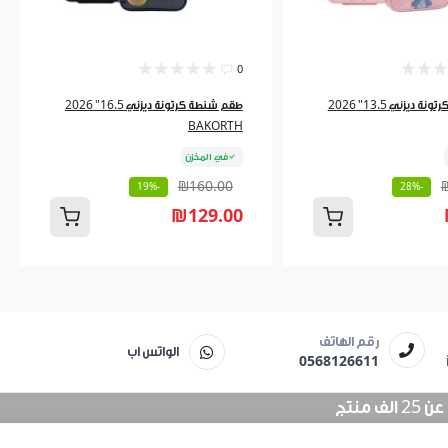
0
طقم شنطة كرتونة ديزني 13.5" 2026
طقم شنطة كرتونة ديزني 16.5" 2026
BAKORTH
في المخزن
₪160.00
-19%
-28%
₪129.00
رقم الهاتف
الواتس اب
0568126611
منتج