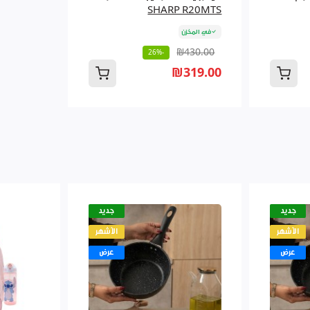
SHARP R20MTS
في المخزن
₪430.00
-26%
₪319.00
جديد
جديد
الأشهر
الأشهر
عرض
عرض