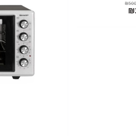
₪500
₪