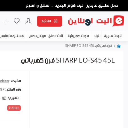
حمل تطبيق عابدين اليت هوم الجديد
اسهل و اسرع
...
القائمة
أدوات منزلية
ترند
ادوات كهربائية
أثاث حدائق - اليت ريلاكس
مستلزمات الأسر
فرن كهربائي SHARP EO-S45 45L
فرن كهربائي SHARP EO-S45 45L
الشركة :
abdeen
رقم المنتج :
797
التقييم:
(0)
In Stock