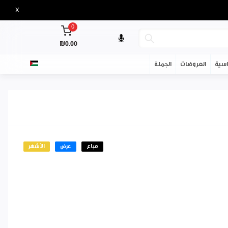
X
0
₪0.00
سية
العروضات
الجملة
مباع
عرض
الأشهر