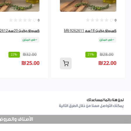
0
0
كسرولة جرانيت 18سم bf6 9262611
كسرولة جرانيت 20سم9262612
في المخزن
في المخزن
₪32.00
₪28.00
-22%
-21%
₪25.00
₪22.00
نحن هنا دائما لمساعدتك
يمكنك التواصل معنا من خلال الطرق التالية
الأصناف والعروض في