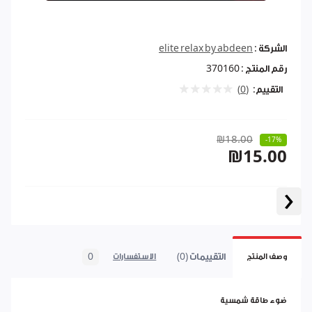
الشركة :
elite relax by abdeen
رقم المنتج :
370160
التقييم:
(0)
₪18.00
-17%
₪15.00
‹
التقييمات (0)
0
وصف المنتج
الاستفسارات
ضوء طاقة شمسية