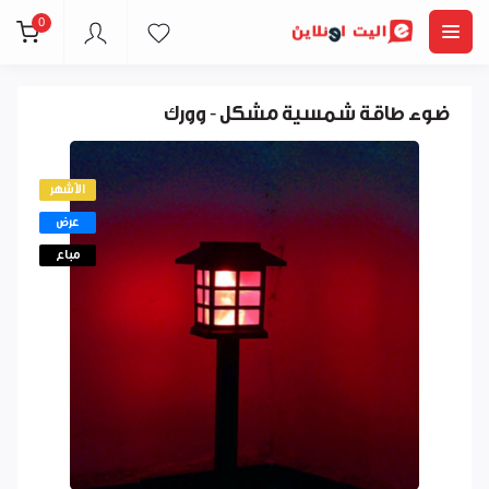
0
ضوء طاقة شمسية مشكل - وورك
الأشهر
عرض
مباع