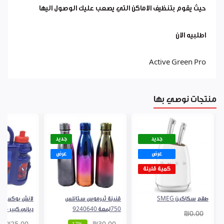
حيث يقوم بتنظيف الاماكن التي يصعب عليك الوصول اليها
اطلبيه الان
Active Green Pro
منتجات نوصي بها
جديد
جديد
عرض
عرض
كمية قليلة
طقم سكاكين SMEG
قنينة ثيرموس ستانلس
لانش بوكس + 
750لمعة 9240640
ديزني كبير - 
₪0.00