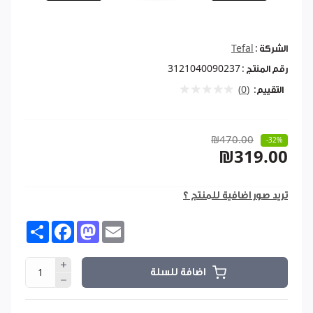
الشركة :
Tefal
رقم المنتج :
3121040090237
التقييم:
(0)
₪470.00
-32%
₪319.00
تريد صور اضافية للمنتج ؟
Share
Facebook
Mastodon
Email
اضافة للسلة