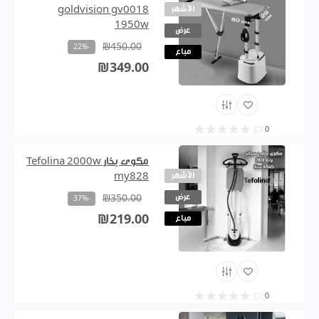
الأشهر
goldvision gv0018
1950w
عرض
₪450.00
-22%
مباع
₪349.00
0
مكوى بخار Tefolina 2000w
الأشهر
my828
عرض
₪350.00
-37%
₪219.00
مباع
0