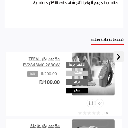
مناسب لجميع أنواع الأقمشة، حتى الأكثر حساسية
منتجات ذات صلة
‹
مكوى بخار TEFAL
الأفضل بيعاً
FV2843M0 2830W
الأشهر
₪200.00
-46%
₪109.00
عرض
مباع
0
مكوى بخار طاولة