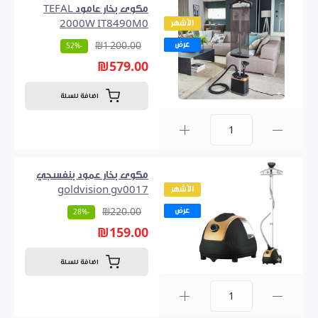
مكوى بخار عامود TEFAL
الأشهر
2000W IT8490M0
عرض
₪1 200.00
-52%
₪579.00
اضافة للسلة
0
مكوى بخار عمود بنفسجي
الأشهر
goldvision gv0017
عرض
₪220.00
-28%
₪159.00
اضافة للسلة
0