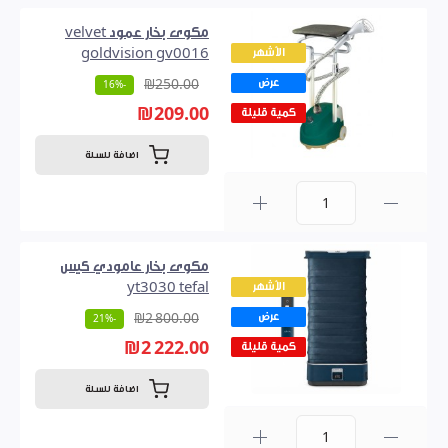
مكوى بخار عمود velvet
الأشهر
goldvision gv0016
عرض
₪250.00
-16%
₪209.00
كمية قليلة
اضافة للسلة
0
مكوى بخار عامودي كيس
الأشهر
yt3030 tefal
عرض
₪2 800.00
-21%
₪2 222.00
كمية قليلة
اضافة للسلة