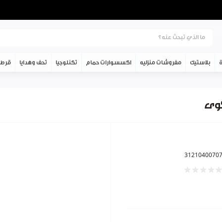
ة
بلاستيك
مفروشات منزليه
اكسسوارات حمام
تكنلوجيا
تحف وهدايا
قرطا
3121040070