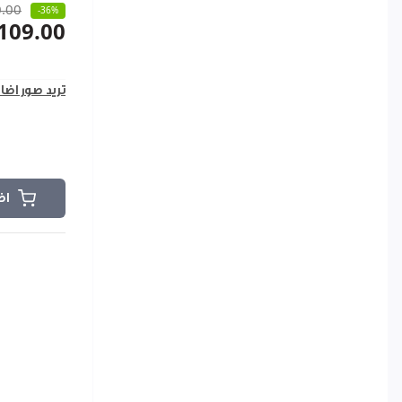
.00
-36%
109.00
تريد صور اضا
اض