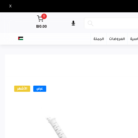
X
0
₪0.00
سية
العروضات
الجملة
عرض
الأشهر