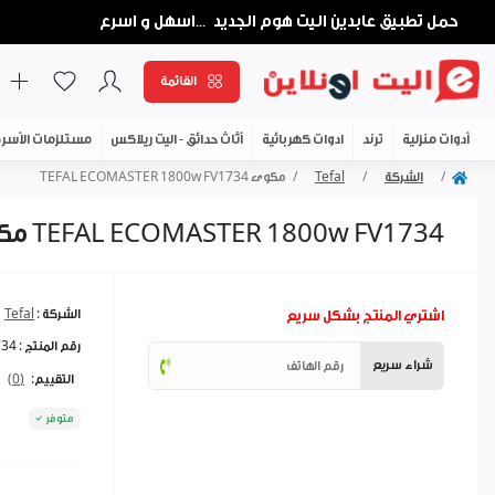
حمل تطبيق عابدين اليت هوم الجديد
اسهل و اسرع
...
القائمة
أدوات منزلية
ترند
ادوات كهربائية
أثاث حدائق - اليت ريلاكس
مستلزمات الأسر
الشركة
Tefal
مكوى TEFAL ECOMASTER 1800w FV1734
مكوى TEFAL ECOMASTER 1800w FV1734
اشتري المنتج بشكل سريع
الشركة :
Tefal
رقم المنتج :
734
شراء سريع
التقييم:
(0)
متوفر