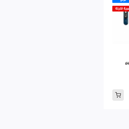
ية قليلة
س