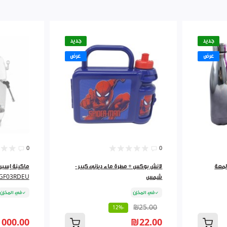
جديد
جديد
عرض
عرض
0
0
نينة ثيرموس ستانلس 750لمعة
لانش بوكس + مطرة ماء ديزني كبير -
شمس
GF03RDEU
في المخزن
في المخزن
₪25.00
-12%
 000.00
₪22.00