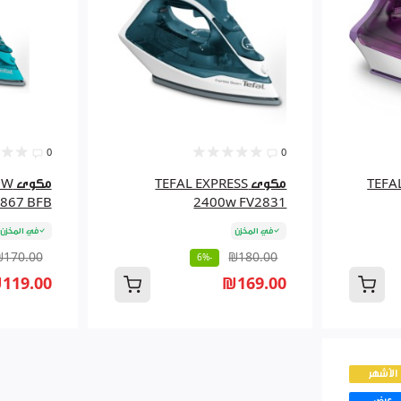
0
0
TEFAL 
مكوى TEFAL EXPRESS
مكو
867 BFB
2400w FV2831
في المخزن
في المخزن
₪170.00
₪180.00
-6%
119.00
₪169.00
الأشهر
عرض