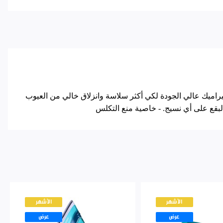
ز بخار 80 غ / دقيقة - خزان مياه بسعة 200 مل - قاعدة مصنوعة من السيراميك عالي الجودة لكي أكثر سلاسة وانزلاق خالي من العيوب
البقع على أي نسيج. - خاصية منع التكلس
الأشهر
الأشهر
عرض
عرض