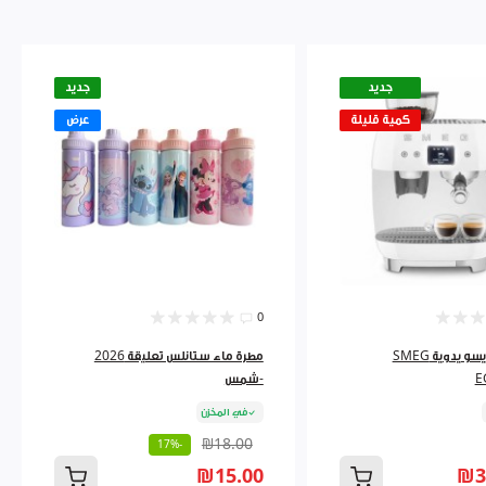
جديد
جديد
كمية قليلة
عرض
0
ماكينة إسبريسو يدوية SMEG
مطرة ماء ستانلس تعليقة 2026
E
-شمس
في المخزن
₪18.00
-17%
₪15.00
₪3