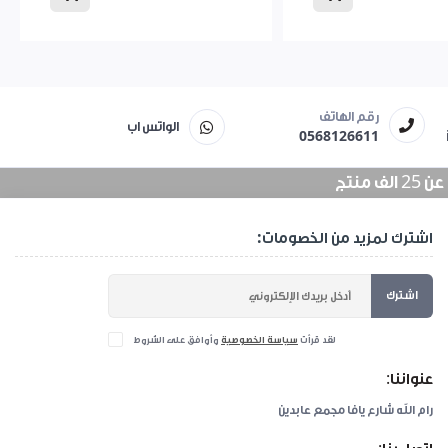
رقم الهاتف
الواتس اب
0568126611
منتج
اشترك لمزيد من الخصومات:
اشترك
لقد قرأت
سياسة الخصوصية
وأوافق على الشروط
عنواننا:
رام الله شارع يافا مجمع عابدين