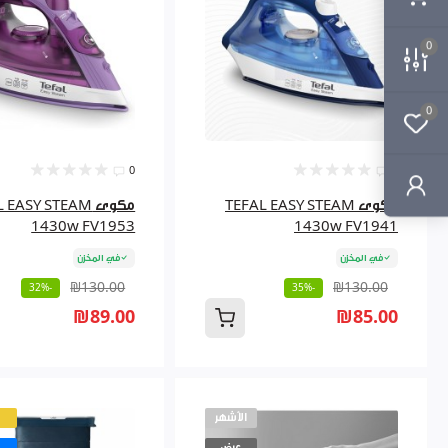
0
0
0
0
مكوى TEFAL EASY STEAM
مكوى EASY STEAM
1430w FV1953
1430w FV1941
في المخزن
في المخزن
₪130.00
₪130.00
-32%
-35%
₪89.00
₪85.00
الأشهر
عرض