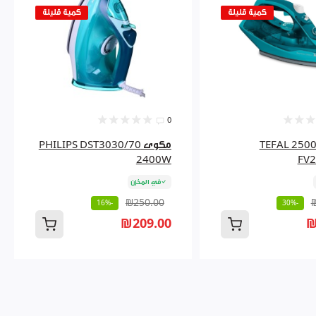
كمية قليلة
كمية قليلة
0
ى TEFAL 2500W
مكوى PHILIPS DST3030/70
2400W
FV2
في المخزن
₪250.00
-16%
-30%
₪209.00
₪