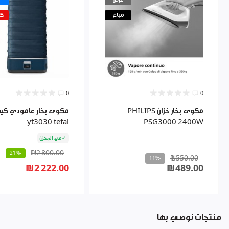
مباع
كم
0
0
مكوى بخار خزان PHILIPS
مكوى بخار عامودي كي
yt3030 tefal
PSG3000 2400W
في المخزن
₪2 800.00
-21%
₪550.00
-11%
₪2 222.00
₪489.00
منتجات نوصي بها