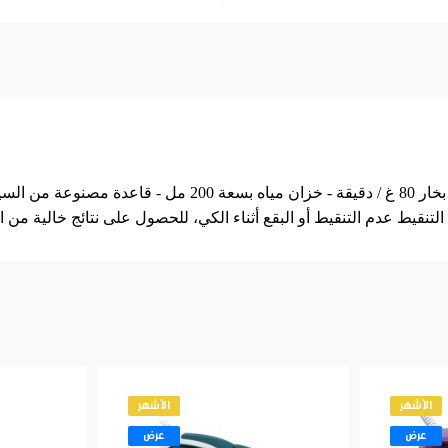
المميزات: - بقدرة 1800 واط - بخار مستمر 24 غ / دقيقة - تعزي
لتنقيط عدم التنقيط أو البقع أثناء الكي، للحصول على نتائج خالية من 
الأشهر
الأشهر
عرض
عرض