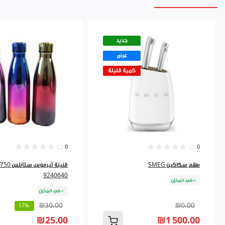
جديد
عرض
كمية قليلة
0
0
طقم سكاكين SMEG
ق
9240640
في المخزن
في المخزن
₪30.00
₪0.00
-17%
₪25.00
₪1 500.00