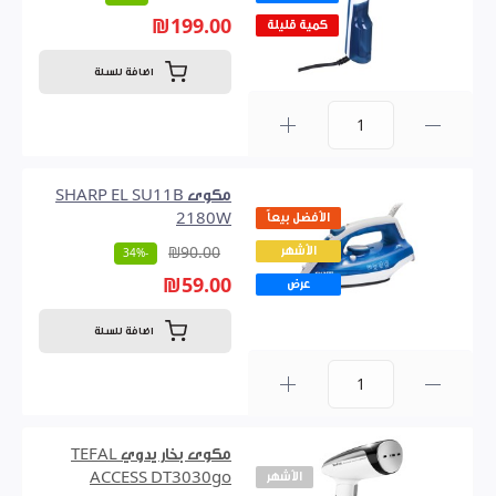
₪199.00
كمية قليلة
اضافة للسلة
0
مكوى SHARP EL SU11B
الأفضل بيعاً
2180W
الأشهر
₪90.00
-34%
₪59.00
عرض
اضافة للسلة
0
مكوى بخار يدوي TEFAL
الأشهر
ACCESS DT3030go