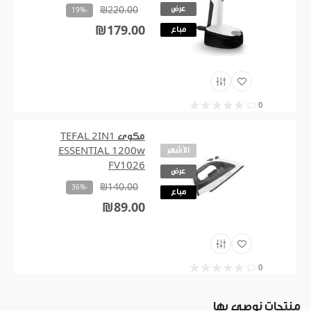
عرض
₪220.00
-19%
₪179.00
مباع
0
مكوى TEFAL 2IN1
الأشهر
ESSENTIAL 1200w
FV1026
عرض
₪140.00
-36%
مباع
₪89.00
0
منتجات نوصي بها