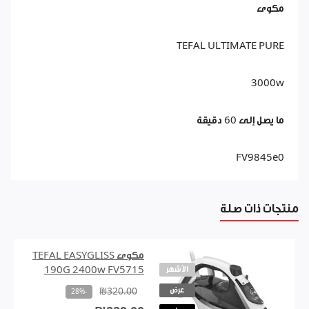
مكوى
TEFAL ULTIMATE PURE
3000w
ما يصل إلى 60 دقيقة
FV9845e0
منتجات ذات صلة
مكوى TEFAL EASYGLISS
الأشهر
190G 2400w FV5715
عرض
₪320.00
-28%