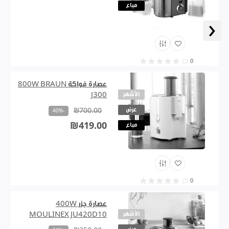
مباع
‹
0
عصارة فواكة 800W BRAUN
الأشهر
J300
عرض
₪700.00
-40%
₪419.00
مباع
0
عصارة جزر 400W
الأشهر
MOULINEX JU420D10