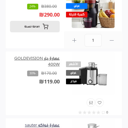
عرض
₪380.00
-24%
₪290.00
كمية قليلة
اضافة للسلة
0
عصارة جزر GOLDEVISION
الأشهر
400W
عرض
₪170.00
-30%
₪119.00
مباع
0
عصارة فواكه sauter