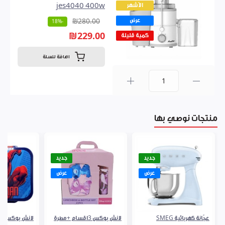
الأشهر
jes4040 400w
عرض
₪280.00
-18%
₪229.00
كمية قليلة
اضافة للسلة
0
منتجات نوصي بها
جديد
جديد
عرض
عرض
عجّانة كهربائية SMEG
لانش بوكس 3اقسام +مطرة