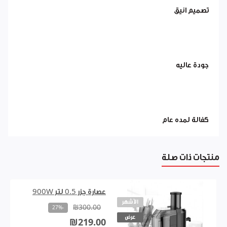
تصميم انيق
جودة عاليه
كفالة لمده عام
منتجات ذات صلة
عصارة جزر 0.5 لتر 900W
الأشهر
₪300.00
-27%
عرض
₪219.00