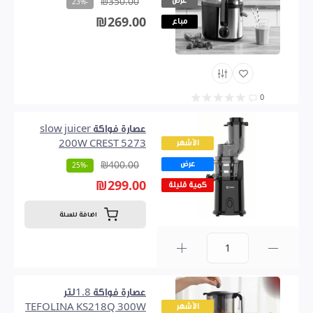
عرض
₪350.00
-23%
₪269.00
مباع
0
عصارة فواكة slow juicer
الأشهر
200W CREST 5273
عرض
₪400.00
-25%
₪299.00
كمية قليلة
اضافة للسلة
0
عصارة فواكة 1.8لتر
الأشهر
TEFOLINA KS218Q 300W