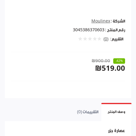
الشركة :
Moulinex
رقم المنتج :
3045386370603
التقييم:
(0)
₪900.00
-42%
₪519.00
التقييمات (0)
وصف المنتج
عصارة جزر