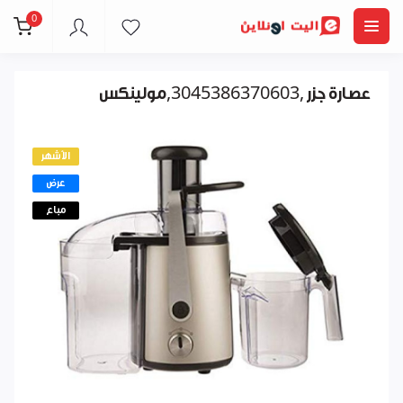
0
عصارة جزر ,3045386370603,مولينكس
الأشهر
عرض
مباع