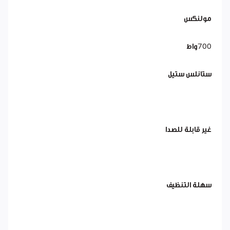
مولنكس
700واط
ستانلس ستيل
غير قابلة للصدا
سهلة التنظيف