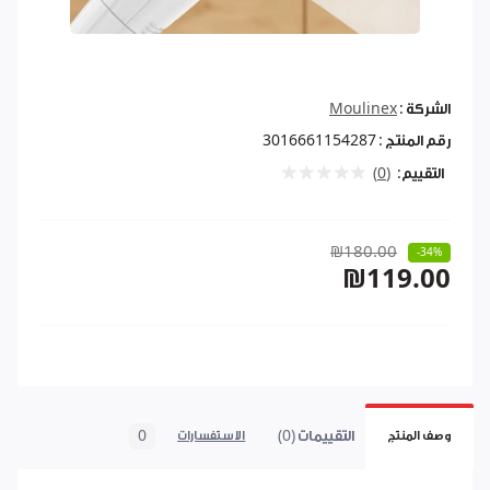
الشركة :
Moulinex
رقم المنتج :
3016661154287
التقييم:
(0)
₪180.00
-34%
₪119.00
التقييمات (0)
0
وصف المنتج
الاستفسارات