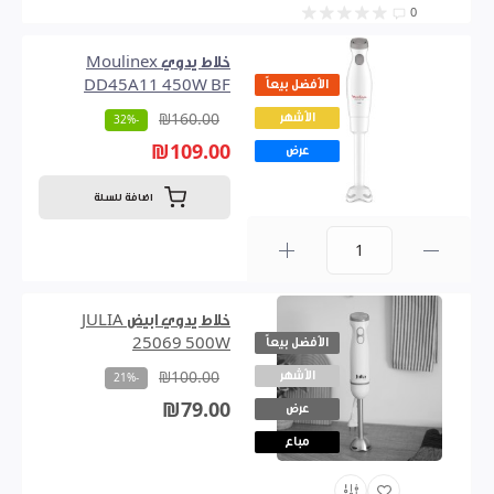
0
خلاط يدوي Moulinex
الأفضل بيعاً
DD45A11 450W BF
الأشهر
₪160.00
-32%
₪109.00
عرض
اضافة للسلة
0
خلاط يدوي ابيض JULIA
الأفضل بيعاً
25069 500W
الأشهر
₪100.00
-21%
₪79.00
عرض
مباع