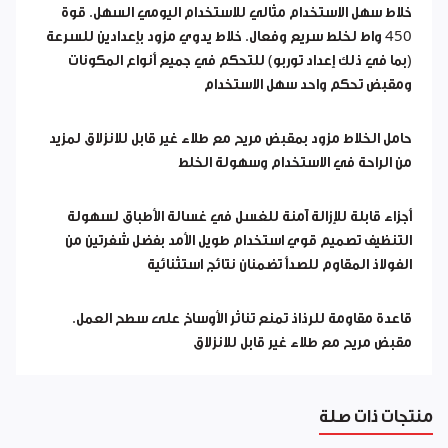
خلاط سهل الاستخدام مثالي للاستخدام اليومي السهل. قوة
450 واط لخلط سريع وفعال. خلاط يدوي مزود بإعدادين للسرعة
(بما في ذلك إعداد توربو) للتحكم في جميع أنواع المكونات
ومقبض تحكم واحد سهل الاستخدام
حامل الخلاط مزود بمقبض مريح مع طلاء غير قابل للانزلاق لمزيد
من الراحة في الاستخدام وسهولة الخلط
أجزاء قابلة للإزالة آمنة للغسل في غسالة الأطباق لسهولة
التنظيف تصميم قوي استخدام طويل الأمد بفضل شفرتين من
الفولاذ المقاوم للصدأ تضمنان نتائج استثنائية
قاعدة مقاومة للرذاذ تمنع تناثر الأوساخ على سطح العمل.
مقبض مريح مع طلاء غير قابل للانزلاق
منتجات ذات صلة