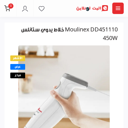
0
خلاط يدوي ستانلس Moulinex DD451110
450W
الأشهر
عرض
مباع