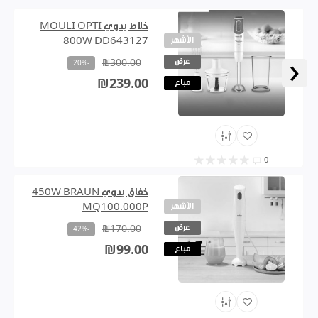
خلاط يدوي MOULI OPTI
الأشهر
800W DD643127
‹
عرض
₪300.00
-20%
₪239.00
مباع
0
خفاق يدوي 450W BRAUN
الأشهر
MQ100.000P
عرض
₪170.00
-42%
₪99.00
مباع