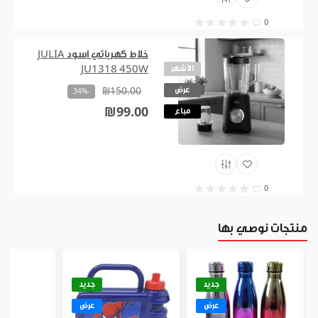
0
خلاط كهربائي اسود JULIA
الأشهر
JU1318 450W
عرض
₪150.00
-34%
₪99.00
مباع
0
منتجات نوصي بها
جديد
جديد
عرض
عرض