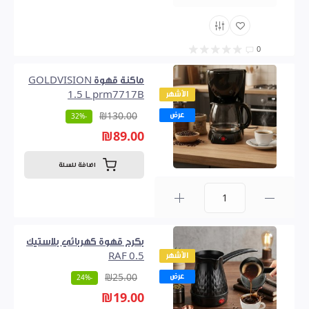
0
ماكنة قهوة GOLDVISION
الأشهر
1.5 L prm7717B
عرض
₪130.00
-32%
₪89.00
اضافة للسلة
0
بكرج قهوة كهربائي بلاستيك
الأشهر
0.5 RAF
عرض
₪25.00
-24%
₪19.00