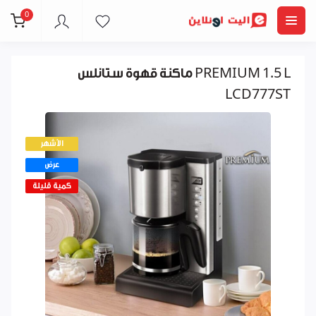
0
ماكنة قهوة ستانلس PREMIUM 1.5 L
LCD777ST
الأشهر
عرض
كمية قليلة