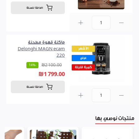
اضافة للسلة
0
ماكنة قهوة مطحنة
الأشهر
Delonghi MAGN ecam
220
عرض
₪2 100.00
-14%
كمية قليلة
₪1 799.00
اضافة للسلة
0
منتجات نوصي بها