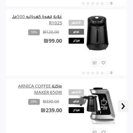
0
غلاية قهوة كهربائيه 500مل
الأشهر
R102S
عرض
₪120.00
-18%
₪99.00
مباع
0
ماكنة ARNICA COFFEE
الأشهر
MAKER 650W
‹
عرض
₪330.00
-28%
₪239.00
مباع