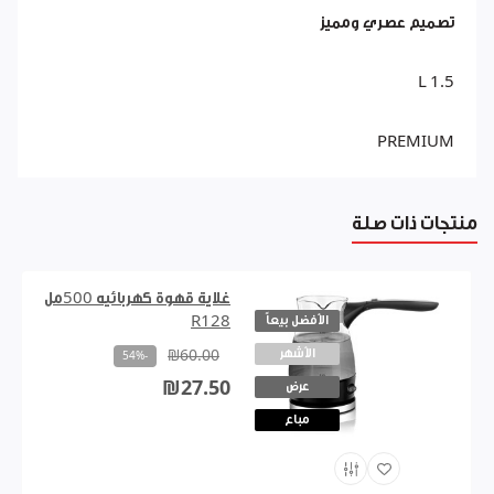
تصميم عصري ومميز
1.5 L
PREMIUM
منتجات ذات صلة
غلاية قهوة كهربائيه 500مل
الأفضل بيعاً
R128
الأشهر
₪60.00
-54%
₪27.50
عرض
مباع