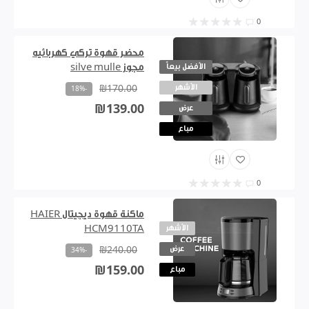
0
محضر قهوة تركي كهربائيه
الأفضل بيعاً
مجوز silve mulle
الأشهر
₪170.00
-18%
₪139.00
عرض
مباع
0
ماكنة قهوة ديجيتال HAIER
الأشهر
HCM9110TA
عرض
₪240.00
-34%
₪159.00
مباع