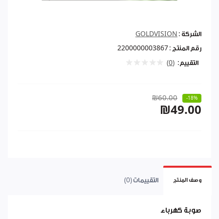
الشركة :
GOLDVISION
رقم المنتج :
2200000003867
التقييم:
(0)
₪60.00
-18%
₪49.00
التقييمات (0)
وصف المنتج
صوبة كهرباء