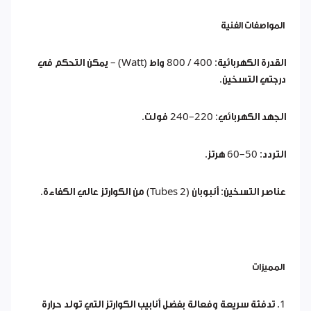
المواصفات الفنية
القدرة الكهربائية: 400 / 800 واط (Watt) – يمكن التحكم في
درجتي التسخين.
الجهد الكهربائي: 220–240 فولت.
التردد: 50–60 هرتز.
عناصر التسخين: أنبوبان (2 Tubes) من الكوارتز عالي الكفاءة.
المميزات
1. تدفئة سريعة وفعالة بفضل أنابيب الكوارتز التي تولد حرارة