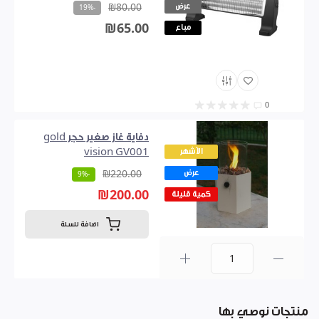
عرض
₪80.00
-19%
₪65.00
مباع
0
دفاية غاز صغير حجر gold
الأشهر
vision GV001
عرض
₪220.00
-9%
₪200.00
كمية قليلة
اضافة للسلة
0
منتجات نوصي بها