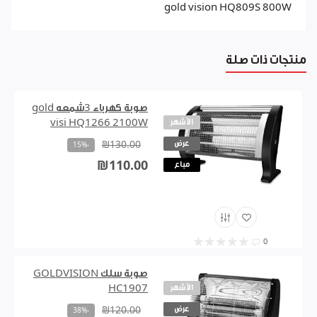
gold vision HQ809S 800W
منتجات ذات صلة
صوبة كهرباء 3شمعه gold
الأشهر
visi HQ1266 2100W
عرض
₪130.00
-15%
₪110.00
مباع
0
صوبة سلك GOLDVISION
الأشهر
HC1907
عرض
₪120.00
-38%