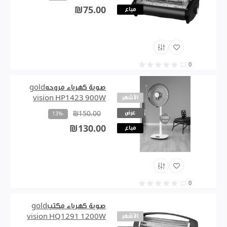
₪75.00
مباع
0
صوبة كهرباء مروحهgold
الأشهر
vision HP1423 900W
عرض
₪150.00
-13%
₪130.00
مباع
0
صوبة كهرباء مكتبgold
الأشهر
vision HQ1291 1200W