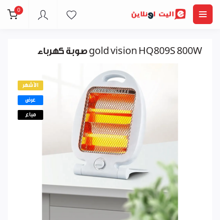
0
صوبة كهرباء gold vision HQ809S 800W
الأشهر
عرض
مباع