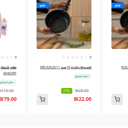
عرض
عرض
0
0
كسرولة جرانيت 18سم bf6 9262611
BAKORT
في المخزن
في المخزن
₪110.00
₪28.00
-21%
₪79.00
₪22.00