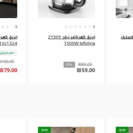
0
0
ي 2.2لتر بلاستيك
ابريق كهربائي زجاج ZY305
I JU1324
1500W tefolina
في المخزن
₪100.00
₪80.00
-26%
₪79.00
₪59.00
جديد
جديد