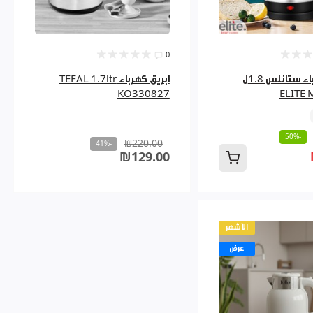
0
ابريق كهرباء ستانلس 1.8ل
ابريق كهرباء TEFAL 1.7ltr
KO330827
ELITE 
-50%
₪220.00
-41%
₪129.00
الأشهر
عرض