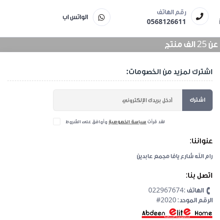
رقم الهاتف
الواتس اب
0568126611
منتج
اشترك لمزيد من الخصومات:
اشترك
لقد قرأت
سياسة الخصوصية
وأوافق على الشروط
عنواننا:
رام الله شارع يافا مجمع عابدين
اتصل بنا:
الهاتف :022967674
#2020 :الرقم الموحد