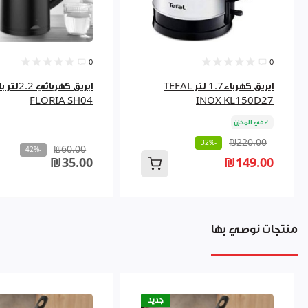
0
0
ابريق كهرباء1.7 لتر TEFAL
ابريق كهربائ
FLORIA SH04
INOX KL150D27
في المخزن
₪220.00
-32%
₪60.00
-42%
₪35.00
₪149.00
منتجات نوصي بها
جديد