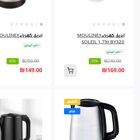
0
0
ابريق كهرباءMOULINEX
ابريق كهرباءMOULINEX
SOLEIL 1.7ltr BY320
في المخزن
في المخزن
₪250.00
₪240.00
-40%
-30%
₪149.00
₪169.00
الأشهر
عرض