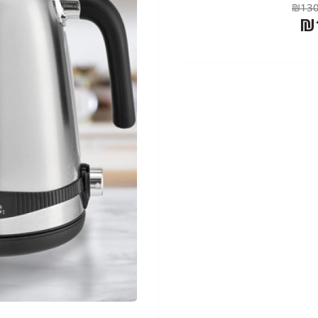
₪130
₪