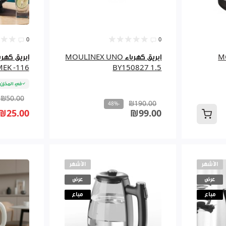
0
0
ابريق كهرباء MOULINEX UNO
MEK -116
BY150827 1.5
في المخزن
₪50.00
₪190.00
-48%
₪25.00
₪99.00
الأشهر
الأشهر
عرض
عرض
مباع
مباع