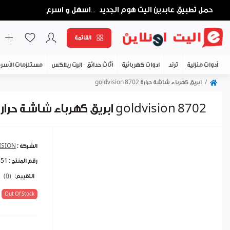
حمل تطبيق عابدين اليت هوم الجديد
اسهل و اسرع
...
القائمة
أدوات منزلية
ترند
ادوات كهربائية
أثاث حدائق - اليت ريلاكس
مستلزمات الأسر
ابريق كهرباء شاشة حرارة goldvision 8702
ابريق كهرباء شاشة حرارة goldvision 8702
الشركة :
ISION
رقم المنتج :
651
التقييم:
(0)
Out Of Stock