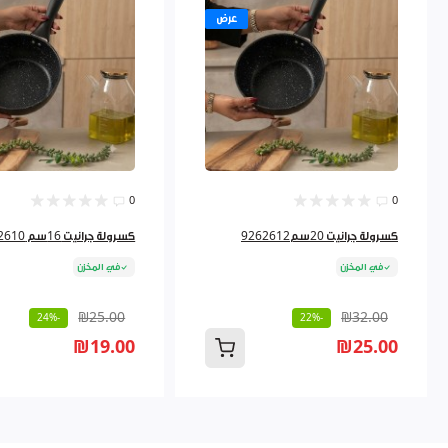
عرض
0
0
كسرولة جرانيت 20سم9262612
كسرولة جرانيت 16سم 9262610
في المخزن
في المخزن
₪25.00
₪32.00
-24%
-22%
₪19.00
₪25.00