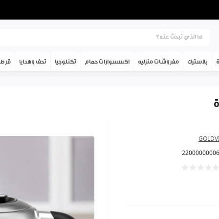
ة
بلاستيك
مفروشات منزليه
اكسسوارات حمام
تكنلوجيا
تحف وهدايا
قرطا
GOLDV
2200000000