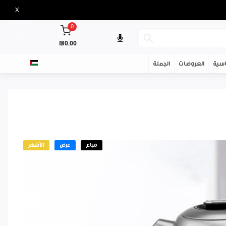
X
0
₪0.00
سية
العروضات
الجملة
مباع
عرض
الأشهر