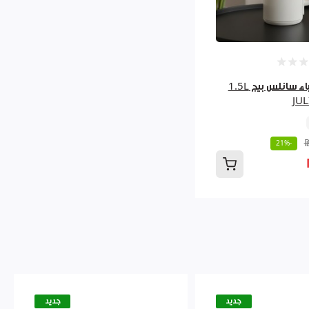
ابريق كهرباء سانلس بيج 1.5L
JUL
-21%
جديد
جديد