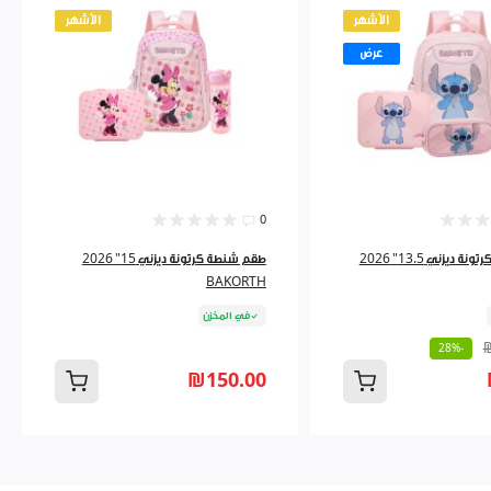
الأشهر
الأشهر
عرض
0
طقم شنطة كرتونة ديزني 13.5" 2026
طقم شنطة كرتونة ديزني 15" 2026
BAKORTH
في المخزن
-28%
₪150.00