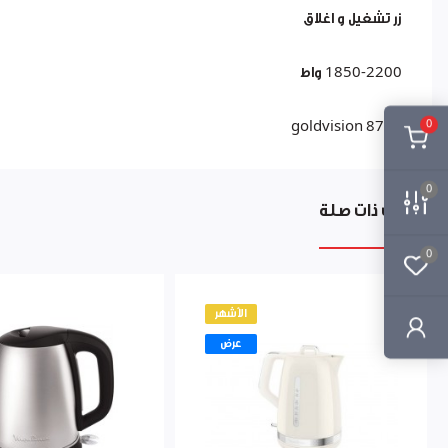
زر تشغيل و اغلاق
1850-2200 واط
0
goldvision 8702
0
منتجات ذات صلة
0
الأشهر
عرض