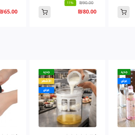
₪90.00
-11%
₪65.00
₪80.00
جديد
جديد
عرض
الأشهر
عرض