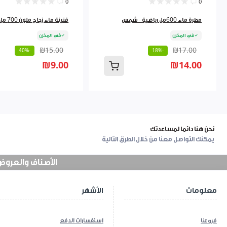
0
0
مطرة ماء 600مل رياضية - شمس
قنينة ماء زجاج ملون 700 مل 9262384
في المخزن
في المخزن
₪15.00
₪17.00
-40%
-18%
₪9.00
₪14.00
نحن هنا دائما لمساعدتك
يمكنك التواصل معنا من خلال الطرق التالية
الأصناف والعروض في
معلومات
الأشهر
فروعنا
استفسارات الدفع