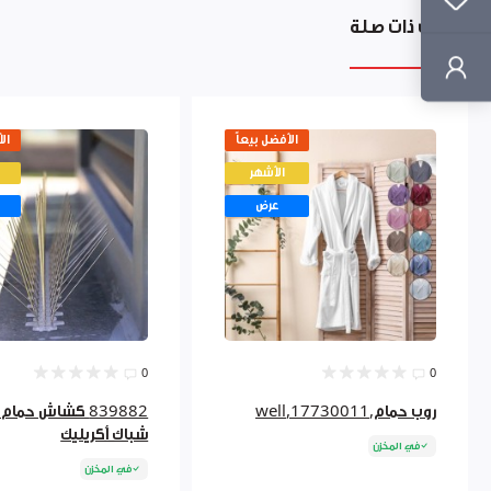
منتجات ذات صلة
الأفضل بيعاً
ال
الأشهر
عرض
0
0
روب حمام,17730011,well
839882 كشاش حمام
شباك أكريليك
في المخزن
في المخزن