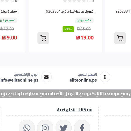
0
0
تبرويل صانعة لبنة دائري 9262864
مبشرة جبنة لف 827
في المخزن
في المخزن
₪12.00
₪25.00
-24%
₪9.00
₪19.00
الدعم الفني
البريد الإلكتروني
info@eliteonline.ps
eliteonline.ps
 موقعنا اللإلكتروني لا تمثل الأصناف في معارضنا والتي تزيد عن 25 الف 
شبكاتنا الاجتماعية