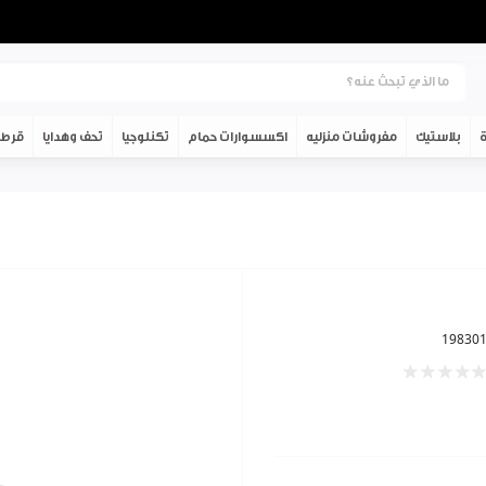
ة
بلاستيك
مفروشات منزليه
اكسسوارات حمام
تكنلوجيا
تحف وهدايا
قرطا
19830