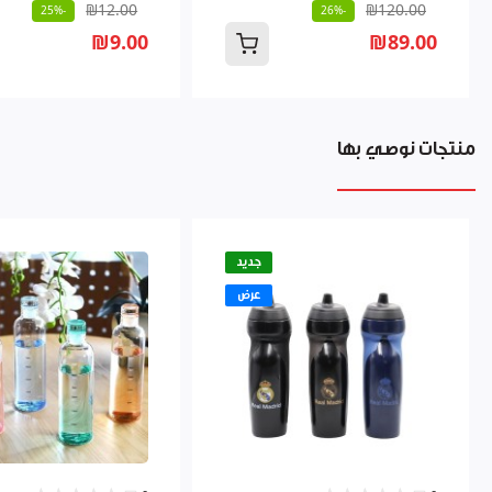
₪12.00
₪120.00
-25%
-26%
₪9.00
₪89.00
منتجات نوصي بها
جديد
عرض