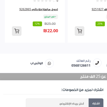
0
9251
تبرويل صانعة لبنة دائري 9262865
في المخزن
₪25.00
-12%
-25%
₪22.00
رقم الهاتف
الواتس اب
0568126611
منتج
اشترك لمزيد من الخصومات:
اشترك