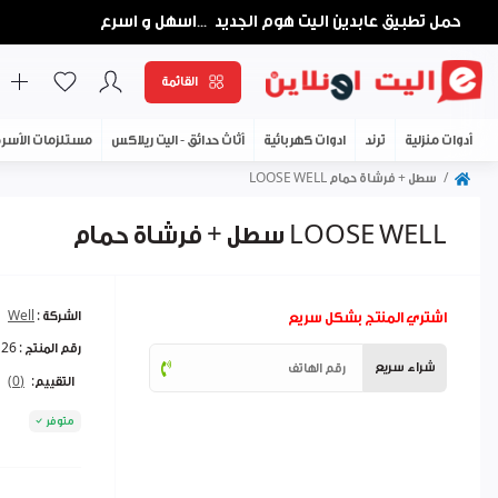
حمل تطبيق عابدين اليت هوم الجديد
اسهل و اسرع
...
القائمة
أدوات منزلية
ترند
ادوات كهربائية
أثاث حدائق - اليت ريلاكس
مستلزمات الأسر
سطل + فرشاة حمام LOOSE WELL
سطل + فرشاة حمام LOOSE WELL
اشتري المنتج بشكل سريع
الشركة :
Well
رقم المنتج :
126
شراء سريع
التقييم:
(0)
متوفر