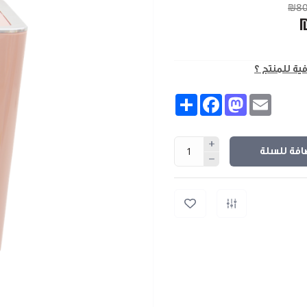
₪80
فية للمنتج ؟
Share
Facebook
Mastodon
Email
افة للسلة