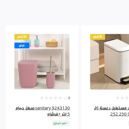
الأشهر
الأشهر
عرض
0
سطل حديد مستطيل دعسة 6ل
sanitary 9243130 سطل حمام
9
5 لتر +فرشاه
في المخزن