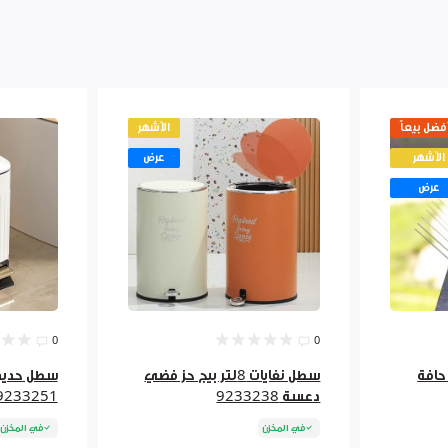
أفضل بيعاً
الأشهر
الأشهر
عرض
عرض
0
0
 حافة
سطل نفايات 8لتر بيج حز فضي
دعسة 9233238
233251 250 252
في المخزن
في المخزن