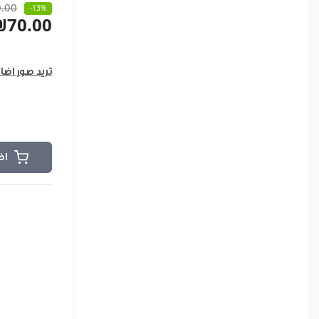
.00
-13%
₪70.00
تريد صور اضا
اض