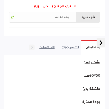
اشتري المنتج بشكل سريع
شراء سريع
‹
التقييمات (0)
0
وصف المنتج
الاستفسارات
بشكير قطن
50*90سم
منشفة يدين
جودة ممتازة