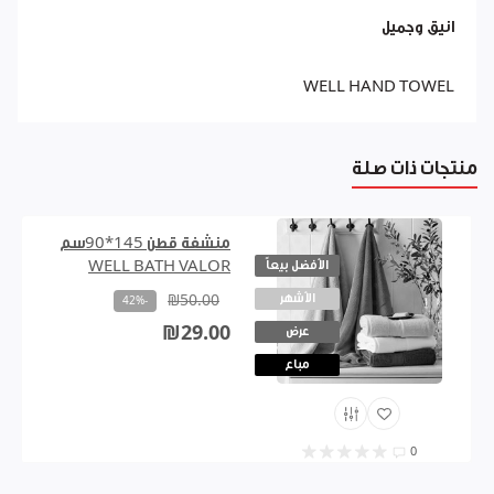
انيق وجميل
WELL HAND TOWEL
منتجات ذات صلة
منشفة قطن 145*90سم
الأفضل بيعاً
WELL BATH VALOR
الأشهر
₪50.00
-42%
₪29.00
عرض
مباع
0