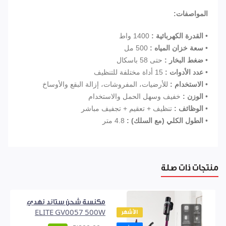
المواصفات:
•
القدرة الكهربائية :
1400 واط
•
سعة خزان المياه :
500 مل
•
ضغط البخار :
حتى 58 باسكال
•
عدد الأدوات :
15 أداة مختلفة للتنظيف
•
الاستخدام :
للأرضيات، المفروشات، إزالة البقع والأوساخ
•
الوزن :
خفيف وسهل الحمل والاستخدام
•
الوظائف :
تنظيف + تعقيم + تجفيف مباشر
•
الطول الكلي (مع السلك) :
4.8 متر
منتجات ذات صلة
مكنسة شحن ستاند نهدي
الأشهر
ELITE GV0057 500W