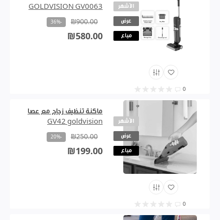
الأشهر
GOLDVISION GV0063
عرض
₪900.00
-36%
₪580.00
مباع
0
ماكنة تنظيف زجاج مع عصا
الأشهر
GV42 goldvision
عرض
₪250.00
-20%
₪199.00
مباع
0