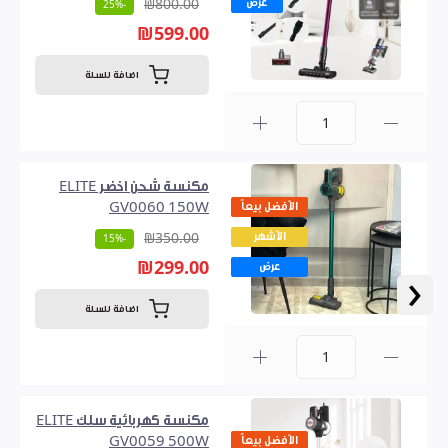
عرض
₪800.00
-25%
₪599.00
اضافة للسلة
0
مكنسة شحن اخضر ELITE
الأفضل بيعاً
GV0060 150W
الأشهر
₪350.00
-15%
₪299.00
عرض
‹
اضافة للسلة
0
مكنسة كهربائية سلك ELITE
الأفضل بيعاً
GV0059 500W