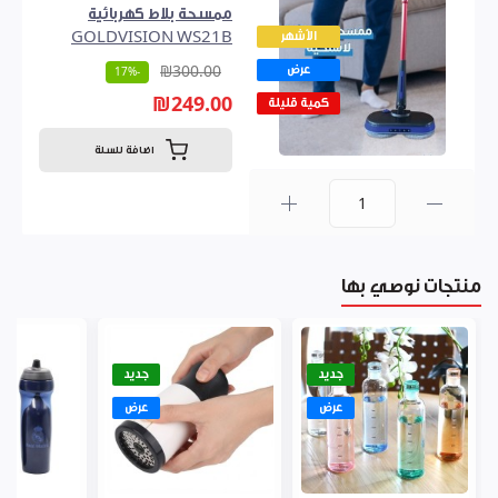
ممسحة بلاط كهربائية
الأشهر
GOLDVISION WS21B
عرض
₪300.00
-17%
₪249.00
كمية قليلة
اضافة للسلة
0
منتجات نوصي بها
جديد
جديد
عرض
عرض