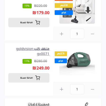
الأشهر
₪220.00
-19%
₪179.00
عرض
اضافة للسلة
0
منظف كنب goldvision
الأشهر
gv0071
عرض
₪280.00
-11%
₪249.00
اضافة للسلة
0
ممسحة ارضيات