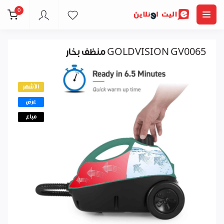
0
منظف بخار GOLDVISION GV0065
الأشهر
عرض
مباع