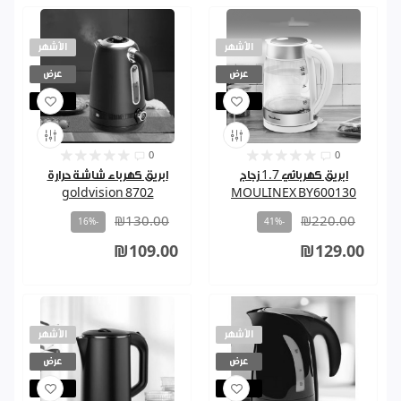
الأشهر
الأشهر
عرض
عرض
مباع
مباع
0
0
ابريق كهربائي 1.7 زجاج
ابريق كهرباء شاشة حرارة
goldvision 8702
MOULINEX BY600130
₪130.00
₪220.00
-16%
-41%
₪109.00
₪129.00
الأشهر
الأشهر
عرض
عرض
مباع
مباع