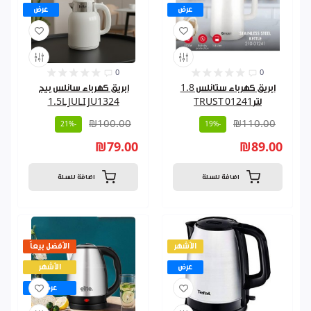
عرض
عرض
0
0
ابريق كهرباء ستانلس 1.8
ابريق كهرباء سانلس بيج
لترTRUST 01241
1.5L JULI JU1324
₪100.00
₪110.00
-21%
-19%
₪79.00
₪89.00
اضافة للسلة
اضافة للسلة
الأشهر
الأفضل بيعاً
عرض
الأشهر
عرض