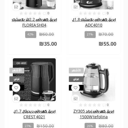
0
0
ابريق كهربائي بلاستيك 1.8ل
ابريق كهربائي 2.2لتر بلاستيك
FLORIA SH04
ADC4010
₪60.00
₪70.00
-42%
-21%
₪35.00
₪55.00
الأشهر
الأشهر
عرض
عرض
مباع
مباع
0
0
ابريق كهربائي زجاج ZY305
ابريق كهربائي ديجيتال 1.7ل
4021 CREST
1500W tefolina
₪150.00
₪80.00
-27%
-26%