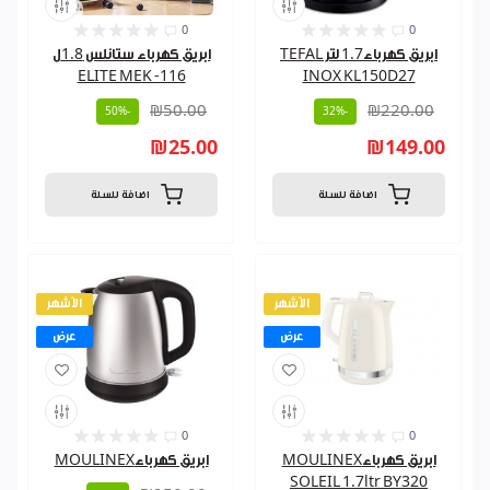
0
0
ابريق كهرباء1.7 لتر TEFAL
ابريق كهرباء ستانلس 1.8ل
ELITE MEK -116
INOX KL150D27
₪50.00
₪220.00
-50%
-32%
₪25.00
₪149.00
اضافة للسلة
اضافة للسلة
الأشهر
الأشهر
عرض
عرض
0
0
ابريق كهرباءMOULINEX
ابريق كهرباءMOULINEX
SOLEIL 1.7ltr BY320