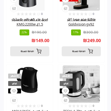
0
0
ماكنة صنع صودا 1لتر
ابريق ماء كهربائي بلاستيك
Goldvision gv92
1.5ل KMG 2200w
₪190.00
₪300.00
-22%
-17%
₪149.00
₪249.00
اضافة للسلة
اضافة للسلة
الأشهر
الأشهر
عرض
عرض
مباع
مباع
0
0