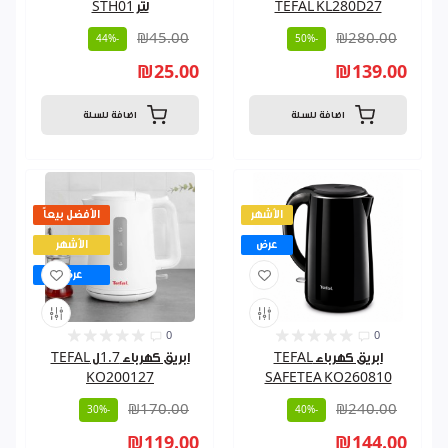
TEFAL KL280D27
لتر STH01
₪45.00
₪280.00
-44%
-50%
₪25.00
₪139.00
اضافة للسلة
اضافة للسلة
الأشهر
الأفضل بيعاً
عرض
الأشهر
عرض
0
0
ابريق كهرباء TEFAL
ابريق كهرباء 1.7ل TEFAL
KO200127
SAFETEA KO260810
₪170.00
₪240.00
-30%
-40%
₪119.00
₪144.00