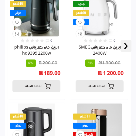
جديد
الأشهر
الأشهر
عرض
عرض
‹
0
0
ابريق ماء كهربائي SMEG
ابريق ماء كهربائي philips
hd9395 2200w
2400W
₪200.00
₪1 300.00
-6%
-8%
₪189.00
₪1 200.00
اضافة للسلة
اضافة للسلة
الأشهر
الأشهر
عرض
عرض
كمية قليلة