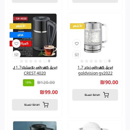
الأشهر
الأشهر
عرض
كمية قليلة
0
0
ابريق كهربائي زجاج 1.7
ابريق كهربائي بلاستيك1.7 ل
4020 CREST
goldvision gv2022
₪90.00
₪120.00
-18%
₪99.00
اضافة للسلة
اضافة للسلة