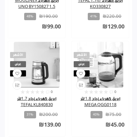
ابريق كهرباء TEFAL 1.7ltr
ابريق كهرباء MOULINEX
UNO BY150827 1.5
KO330827
₪190.00
₪220.00
-48%
-41%
₪99.00
₪129.00
الأشهر
الأشهر
عرض
عرض
مباع
مباع
0
0
ابريق كهرباء زجاج 1.8 لتر
ابريق كهرباء زجاج 1.7لتر
TEFAL KL840830
MEGA QGG0118
₪200.00
₪75.00
-31%
-40%
₪139.00
₪45.00