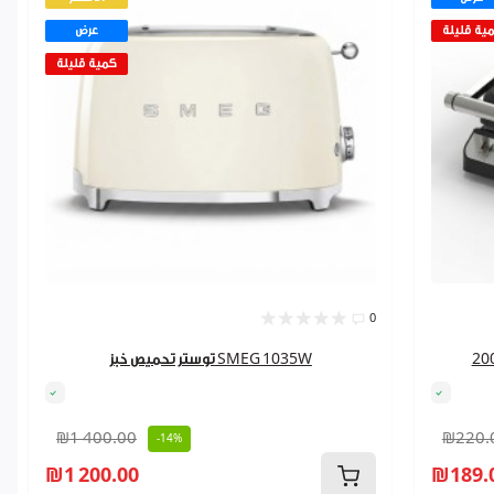
ية قليلة
عرض
كمية قليلة
0
توستر تحميص خبز SMEG 1035W
₪1 400.00
₪220.
-14%
₪1 200.00
₪189.