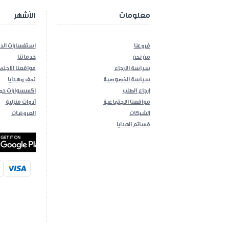
معلومات
الأشهر
فروعنا
استفسارات الد
من نحن
خدماتنا
سياسة الارجاع
مواقعنا الاجتم
سياسة الخصوصية
تحف وهدايا
إرجاع الطلب
اكسسوارات حم
مواقعنا الاجتماعية
أدوات منزلية
الشركات
العروضات
قسائم الهدايا
Android App