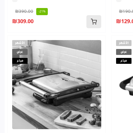
₪390.00
₪190.
-21%
₪309.00
₪129.
الأشهر
الأشهر
عرض
عرض
مباع
مباع