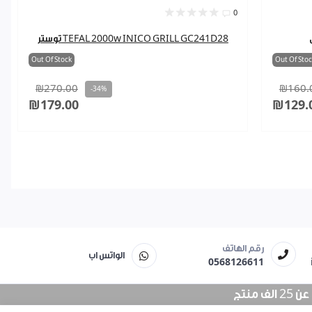
0
توستر TEFAL 2000w INICO GRILL GC241D28
Out Of Stock
Out Of Stoc
₪270.00
₪160.
-34%
₪179.00
₪129.
رقم الهاتف
الواتس اب
0568126611
منتج