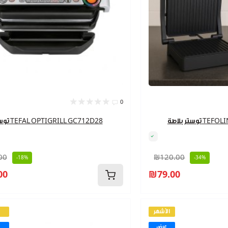
0
TEFOLINA 1
توستر TEFAL OPTIGRILL GC712D28
00
₪120.00
-18%
-34%
00
₪79.00
الأشهر
عرض