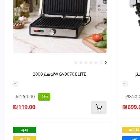
0
توستر 2000W GV0070 ELITE
₪160.00
₪850.
-26%
₪119.00
₪699.
الأشهر
جديد
عرض
الأشهر