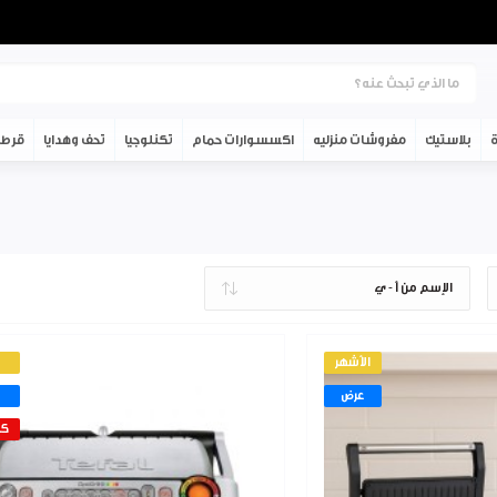
ة
بلاستيك
مفروشات منزليه
اكسسوارات حمام
تكنلوجيا
تحف وهدايا
قرطا
الأشهر
عرض
كم