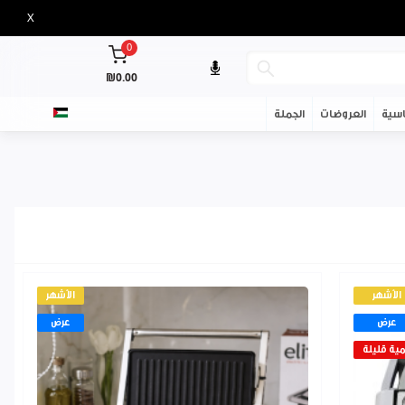
X
0
₪0.00
سية
العروضات
الجملة
الأشهر
الأشهر
عرض
عرض
ية قليلة