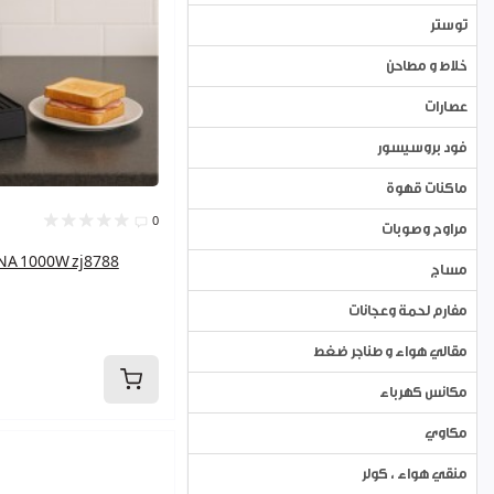
توستر
تخزين - أطقم سكر وشاي
خلاط و مطاحن
ثيرموس
عصارات
ستانلس ستيل
فود بروسيسور
كاسات و فناجين
ماكنات قهوة
كماليات مطبخ
0
مراوح وصوبات
مفارم اليت
توستر بلاطة 000W zj8788
مساج
ادوات مطبخ
مفارم لحمة وعجانات
ضيافة
مقالي هواء و طناجر ضغط
مكانس كهرباء
مكاوي
منقي هواء ، كولر