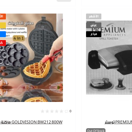
الأشهر
الأ
عرض
مباع
كم
0
PREMIUM 1
ماكنة وافل GOLDVISION BW212 800W
Out Of Stock