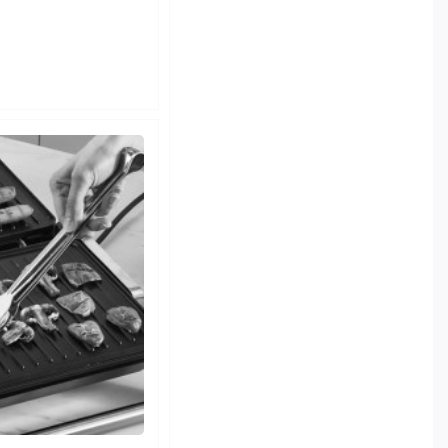
مفروشات منزلية
اليت ايلي اسود
منزل
كفاكير اليت
اليت برو +
مخدات طبية و قرن elite
اليت برو اخضر
اليت بروف
اليت توب اخضر
اليت شيف
اليت كاست
اليت لوكس سكني
اليت يوني ارزق