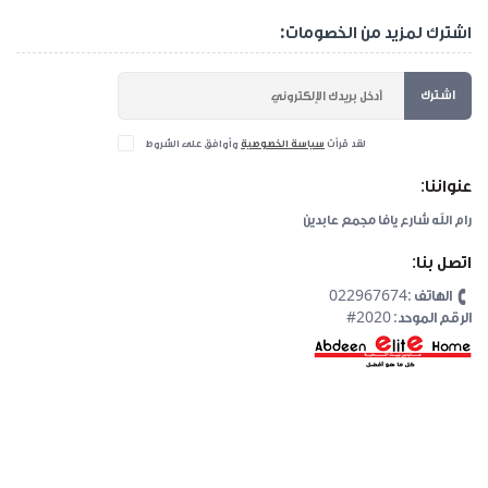
اشترك لمزيد من الخصومات:
اشترك
لقد قرأت
سياسة الخصوصية
وأوافق على الشروط
عنواننا:
رام الله شارع يافا مجمع عابدين
اتصل بنا:
الهاتف :022967674
#2020 :الرقم الموحد