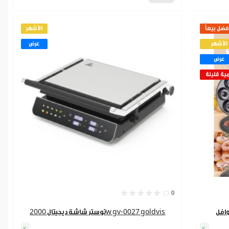
فضل بيعاً
الأشهر
الأشهر
عرض
عرض
ية قليلة
0
توستر شاشة ديجيتال 2000w gv-0027 goldvis