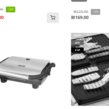
00
-32%
₪220.00
-23%
00
₪169.00
الأشهر
عرض
مباع