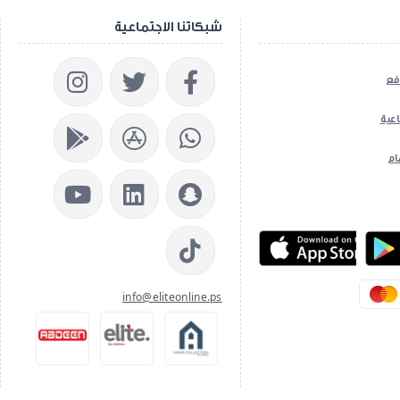
شبكاتنا الاجتماعية
فع
اعية
ام
ios App
info@eliteonline.ps