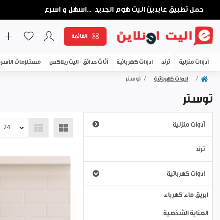
حمل تطبيق عابدين اليت هوم الجديد
اسهل و اسرع
...
القائمة
أدوات منزلية
ترند
ادوات كهربائية
أثاث حدائق - اليت ريلاكس
مستلزمات الأسر
ادوات كهربائية
توستر
توستر
أدوات منزلية
اباريق وبكارج
ترند
طاولات الكوي - مناشر الغسيل
ادوات كهربائية
أطقم طاولة سفرة - بورسلان
ابريق ماء كهرباء
اواني خبز - بايركس
العناية الشخصية
اواني/طناجر طبخ