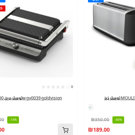
كم
0
MOULINEX 
توستر جريل 2000w gv0039 goldvision
00
₪350.00
-14%
-46%
00
₪189.00