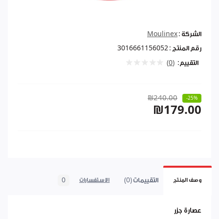
الشركة :
Moulinex
رقم المنتج :
3016661156052
التقييم:
(0)
₪240.00
-25%
₪179.00
التقييمات (0)
0
وصف المنتج
الاستفسارات
عصارة جزر