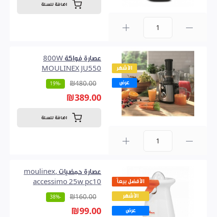
اضافة للسلة
0
عصارة فواكة 800W
الأشهر
MOULINEX JU550
عرض
₪480.00
-19%
₪389.00
اضافة للسلة
0
عصارة حمضيات ,moulinex
الأفضل بيعاً
accessimo 25w pc10
الأشهر
₪160.00
-38%
₪99.00
عرض