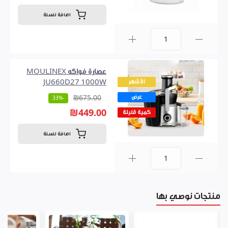
اضافة للسلة
0
عصارة فواكه MOULINEX
الأشهر
JU660D27 1000W
عرض
₪675.00
-33%
₪449.00
كمية قليلة
اضافة للسلة
0
منتجات نوصي بها