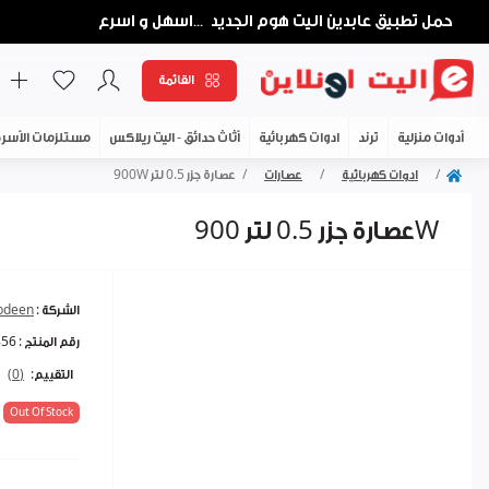
حمل تطبيق عابدين اليت هوم الجديد
اسهل و اسرع
...
القائمة
أدوات منزلية
ترند
ادوات كهربائية
أثاث حدائق - اليت ريلاكس
مستلزمات الأسر
ادوات كهربائية
عصارات
عصارة جزر 0.5 لتر 900W
عصارة جزر 0.5 لتر 900W
الشركة :
abdeen
رقم المنتج :
856
التقييم:
(0)
Out Of Stock