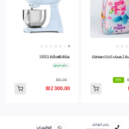
0
رسومات
عجّانة كهربائية SMEG
في المخزن
₪0.00
-38%
₪2 300.00
رقم الهاتف
الواتس اب