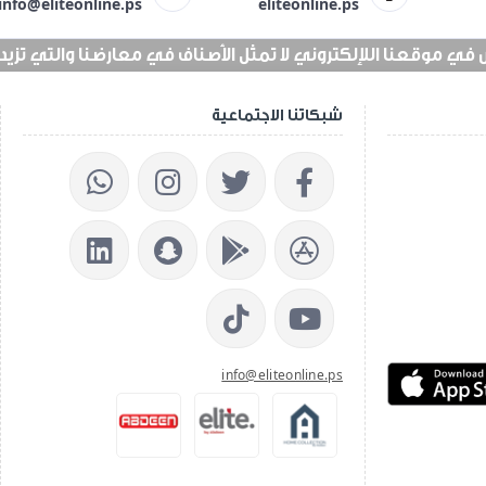
info@eliteonline.ps
eliteonline.ps
 موقعنا اللإلكتروني لا تمثل الأصناف في معارضنا والتي تزيد عن 25 الف 
شبكاتنا الاجتماعية
info@eliteonline.ps