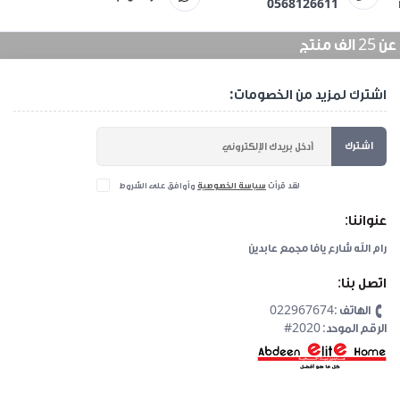
0568126611
منتج
اشترك لمزيد من الخصومات:
اشترك
لقد قرأت
سياسة الخصوصية
وأوافق على الشروط
عنواننا:
رام الله شارع يافا مجمع عابدين
اتصل بنا:
الهاتف :022967674
#2020 :الرقم الموحد