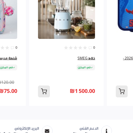
0
0
لانش بوكس 3اقسام مرسم 2026 -
خلاط SMEG
شنطة مدرسية 3 سحاب must 
في المخزن
في المخزن
₪120.00
₪75.00
₪1 500.00
الدعم الفني
البريد الإلكتروني