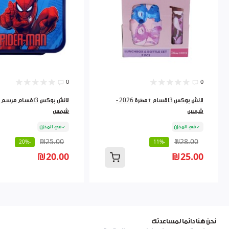
0
0
لانش بوكس 3اقسام +مطرة 2026 -
شمس
شمس
في المخزن
في المخزن
₪25.00
₪28.00
-20%
-11%
₪20.00
₪25.00
نحن هنا دائما لمساعدتك