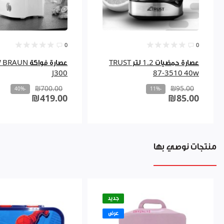
0
0
عصارة حمضيات 1.2 لتر TRUST
عصارة فواكة UN
J300
87-3510 40w
₪700.00
₪95.00
-40%
-11%
₪419.00
₪85.00
منتجات نوصي بها
جديد
عرض