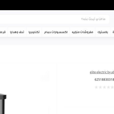
ة
بلاستيك
مفروشات منزليه
اكسسوارات حمام
تكنلوجيا
تحف وهدايا
قرطا
elite electric by 
6251883031