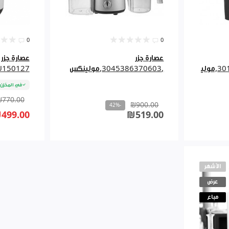
0
0
عصارة جزر
فواكة,3016661147760,مولي
,3045386370603,مولينكس
U150127
في المخزن
₪770.00
₪900.00
-42%
499.00
₪519.00
الأشهر
عرض
مباع