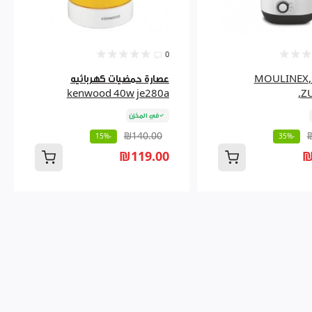
0
عصارة جزر ,MOULINEX
عصارة حمضيات كهربائيه
kenwood 40w je280a
,Z
في المخزن
₪140.00
-15%
-35%
₪119.00
₪