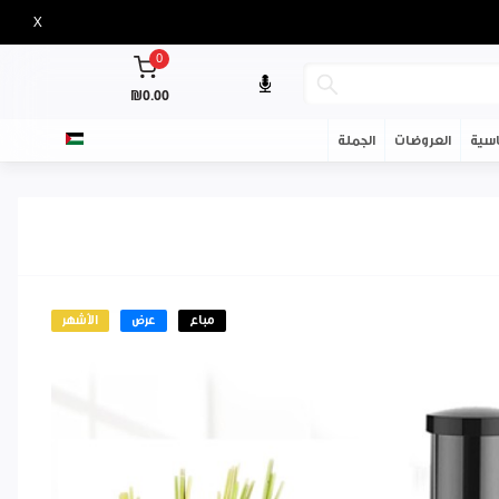
X
0
₪0.00
سية
العروضات
الجملة
مباع
عرض
الأشهر