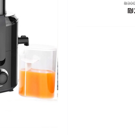
₪300
₪