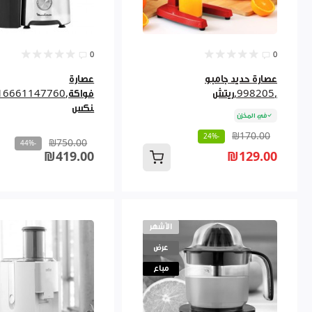
0
0
عصارة حديد جامبو
عصارة
,998205,ريتش
نكس
في المخزن
₪170.00
-24%
₪750.00
-44%
₪419.00
₪129.00
الأشهر
عرض
مباع