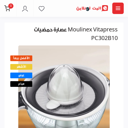
0
عصارة حمضيات Moulinex Vitapress
PC302B10
الأفضل بيعاً
الأشهر
عرض
مباع