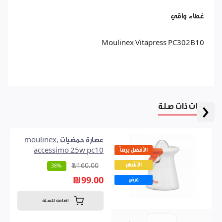
غطاء واقي
Moulinex Vitapress PC302B10
‹
منتجات ذات صلة
عصارة حمضيات ,moulinex
الأفضل بيعاً
accessimo 25w pc10
الأشهر
₪160.00
-38%
₪99.00
عرض
اضافة للسلة