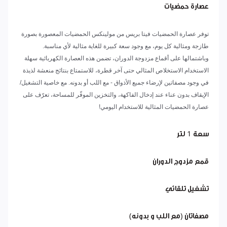
عصارة حمضيات
توفر عصارة الحمضيات فيتا بريس من مولينكس الحمضيات المعصورة بصورة
طازجة ومثالية كل يوم، مع وجود سعة كبيرة للغاية مثالية لأي مناسبة.
وباشتمالها على أقماع مزدوجة الدوران، تضمن هذه العصارة الكهربائية سهلة
الاستخدام الاستخلاص المثالي حتى آخر قطرة، للاستمتاع بنتائج منعشة لذيذة
في وجود مصفاتين لإرضاء جميع الأذواق - مع اللب أو بدونه. مع خاصية التشغيل/
الإيقاف بدون عناء عند إدخال الفاكهة، والتخزين الموفّر للمساحة، تعرّف على
عصارة الحمضيات المثالية للاستخدام اليومي!
سعة 1 لتر
قمع مزدوج الدوران
تشغيل تلقائي
مصفاتان (مع اللب و بدونه)