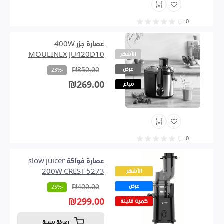
0
عصارة جزر 400W
الأشهر
MOULINEX JU420D10
عرض
₪350.00
-23%
₪269.00
مباع
0
عصارة فواكة slow juicer
الأشهر
200W CREST 5273
عرض
₪400.00
-25%
₪299.00
كمية قليلة
اضافة للسلة