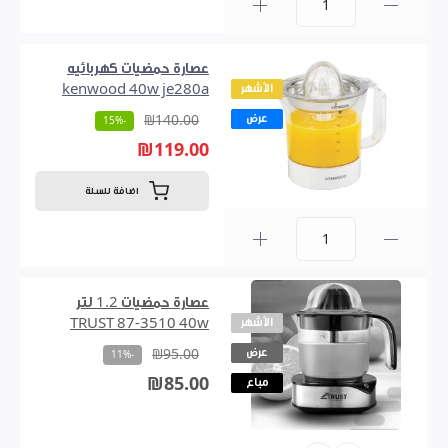
0
عصارة حمضيات كهربائيه
الأشهر
kenwood 40w je280a
عرض
₪140.00
-15%
₪119.00
اضافة للسلة
0
عصارة حمضيات 1.2 لتر
الأشهر
TRUST 87-3510 40w
عرض
₪95.00
-11%
₪85.00
مباع