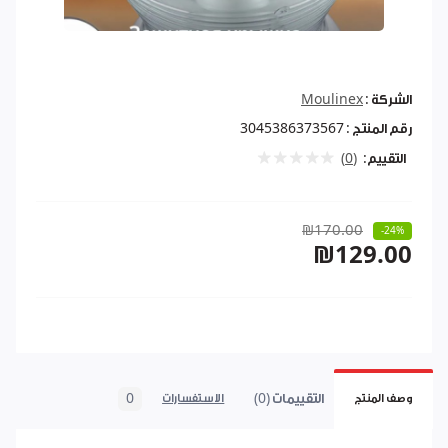
الشركة :
Moulinex
رقم المنتج :
3045386373567
التقييم:
(0)
₪170.00
-24%
₪129.00
التقييمات (0)
0
وصف المنتج
الاستفسارات