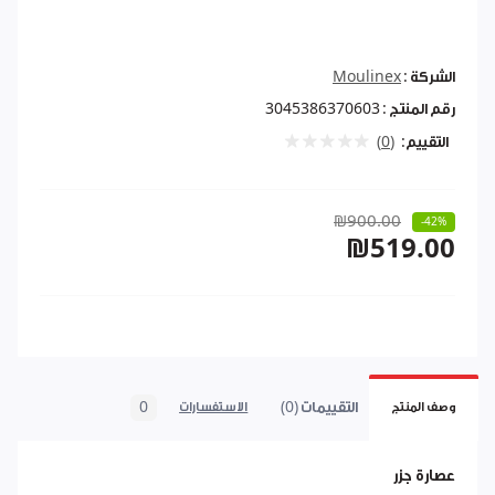
الشركة :
Moulinex
رقم المنتج :
3045386370603
التقييم:
(0)
₪900.00
-42%
₪519.00
التقييمات (0)
0
وصف المنتج
الاستفسارات
عصارة جزر