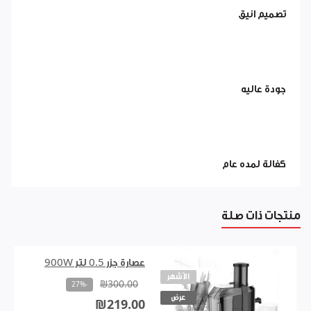
تصميم انيق
جودة عاليه
كفالة لمده عام
منتجات ذات صلة
عصارة جزر 0.5 لتر 900W
الأشهر
₪300.00
-27%
عرض
₪219.00