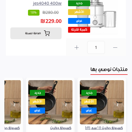
جديد
jes4040 400w
الأشهر
₪280.00
-18%
₪229.00
عرض
كمية قليلة
اضافة للسلة
0
منتجات نوصي بها
جديد
جديد
الأشهر
الأشهر
عرض
عرض
كسرولة جرانيت 18سم bf6
كسرولة جرانيت