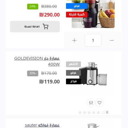
عرض
₪380.00
-24%
₪290.00
كمية قليلة
اضافة للسلة
0
عصارة جزر GOLDEVISION
الأشهر
400W
عرض
₪170.00
-30%
₪119.00
مباع
0
عصارة فواكه sauter