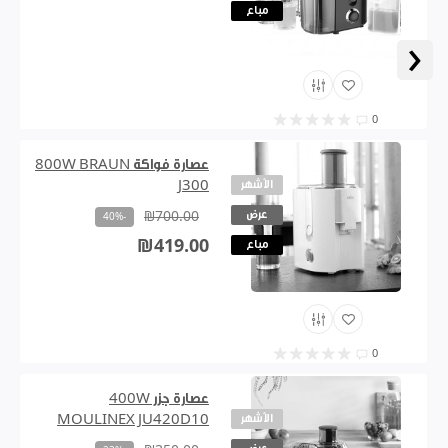
مباع
‹
0
عصارة فواكة 800W BRAUN
الأشهر
J300
عرض
₪700.00
-40%
₪419.00
مباع
0
عصارة جزر 400W
الأشهر
MOULINEX JU420D10