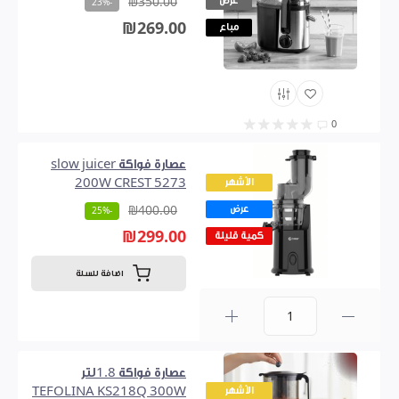
عرض
₪350.00
-23%
₪269.00
مباع
0
عصارة فواكة slow juicer
الأشهر
200W CREST 5273
عرض
₪400.00
-25%
₪299.00
كمية قليلة
اضافة للسلة
0
عصارة فواكة 1.8لتر
الأشهر
TEFOLINA KS218Q 300W