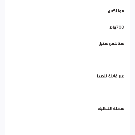
مولنكس
700واط
ستانلس ستيل
غير قابلة للصدا
سهلة التنظيف