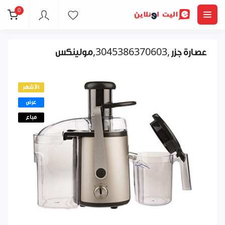
0
عصارة جزر ,3045386370603,مولينكس
الأشهر
عرض
مباع