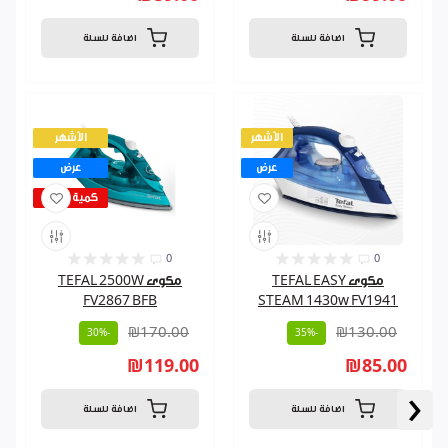
اضافة للسلة
اضافة للسلة
الأشهر
الأشهر
عرض
عرض
كمية قليلة
0
0
مكوى TEFAL EASY
مكوى TEFAL 2500W
FV2867 BFB
STEAM 1430w FV1941
₪170.00
₪130.00
-30%
-35%
₪119.00
₪85.00
‹
اضافة للسلة
اضافة للسلة