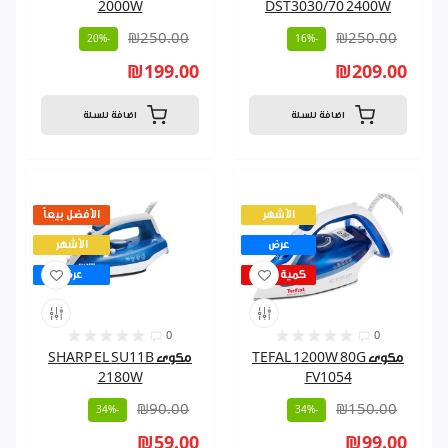
2000W
DST3030/70 2400W
₪250.00
₪250.00
-20%
-16%
₪199.00
₪209.00
اضافة للسلة
اضافة للسلة
الأشهر
الأفضل بيعاً
عرض
الأشهر
كمية قليلة
عرض
0
0
مكوى TEFAL 1200W 80G
مكوى SHARP EL SU11B
2180W
FV1054
₪90.00
₪150.00
-34%
-34%
₪59.00
₪99.00