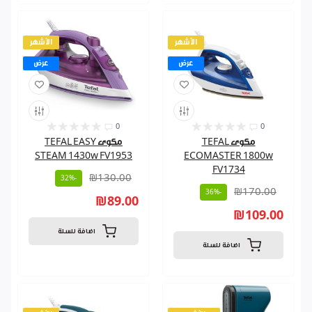
الأشهر
الأشهر
عرض
عرض
0
0
مكوى TEFAL
مكوى TEFAL EASY
STEAM 1430w FV1953
ECOMASTER 1800w
FV1734
₪130.00
-32%
₪170.00
-36%
₪89.00
₪109.00
اضافة للسلة
اضافة للسلة